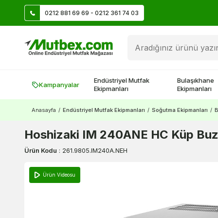
0212 881 69 69 - 0212 361 74 03
Öztiryakiler Ürünlerinde Vade Farksız 9 Taksit
Endüstriyel Mutfak
Bulaşıkhane
Kampanyalar
Ekipmanları
Ekipmanları
Anasayfa
/
Endüstriyel Mutfak Ekipmanları
/
Soğutma Ekipmanları
/
B
Hoshizaki IM 240ANE HC Küp Buz M
Ürün Kodu
:
261.9805.IM240A.NEH
Ürün Videosu