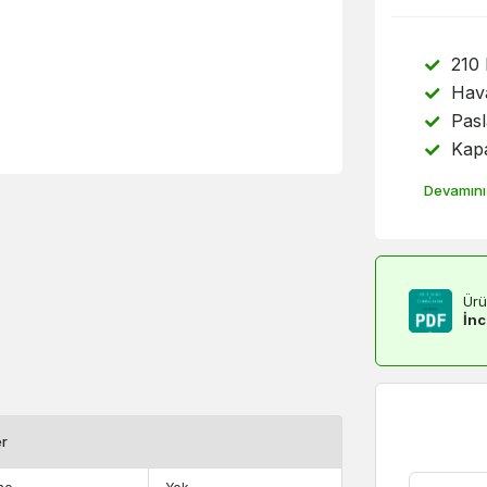
210 
Hav
Pas
Kapa
Devamını
Ürü
İnc
er