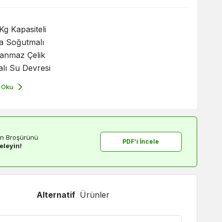
Kg Kapasiteli
a Soğutmalı
lanmaz Çelik
lı Su Devresi
 Oku
n Broşürünü
PDF’i İncele
eleyin!
Alternatif
Ürünler