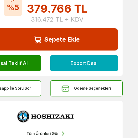
379.766
TL
%5
316.472
TL + KDV
Sepete Ekle
al Teklif Al
Export Deal
sapp İle Soru Sor
Ödeme Seçenekleri
Tüm Ürünleri Gör