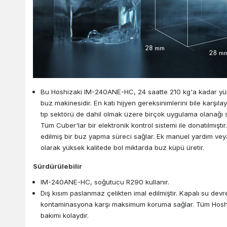
Bu Hoshizaki IM-240ANE-HC, 24 saatte 210 kg'a kadar yüks
buz makinesidir. En katı hijyen gereksinimlerini bile karşı
tıp sektörü de dahil olmak üzere birçok uygulama olanağı 
Tüm Cuber'lar bir elektronik kontrol sistemi ile donatılmıştır
edilmiş bir buz yapma süreci sağlar. Ek manuel yardım vey
olarak yüksek kalitede bol miktarda buz küpü üretir.
Sürdürülebilir
IM-240ANE-HC, soğutucu R290 kullanır.
Dış kısım paslanmaz çelikten imal edilmiştir. Kapalı su devr
kontaminasyona karşı maksimum koruma sağlar. Tüm Hoshiz
bakımı kolaydır.