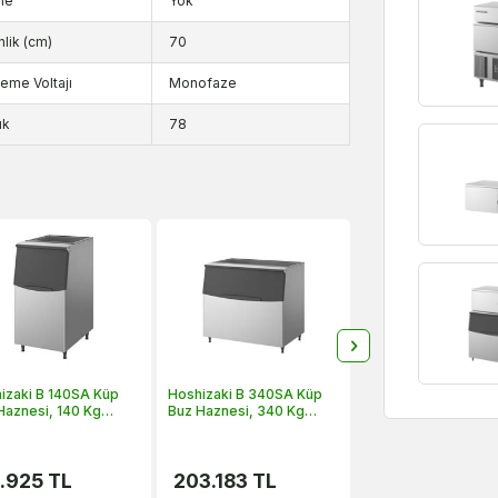
ne
Yok
nlik (cm)
70
eme Voltajı
Monofaze
ık
78
izaki B 140SA Küp
Hoshizaki B 340SA Küp
Haznesi, 140 Kg
Buz Haznesi, 340 Kg
iteli
Kapasiteli
1.925
TL
203.183
TL