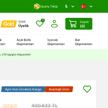
₺
5000 TL Üstü Kargo Bedava!
Sipariş Takip
0
Gold
Sepet
Üyelik
(
0
)
k
Açık Büfe
İçecek
Bar
leri
Ekipmanları
Ekipmanları
Ekipmanları
 210 kg/gün Kapasiteli
Aynı Gün Ücretsiz Kargo
Avantajlı Ürün
400.632
TL