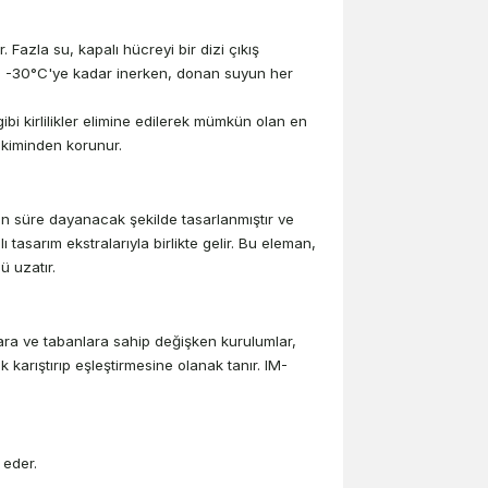
ir. Fazla su, kapalı hücreyi bir dizi çıkış
nda -30°C'ye kadar inerken, donan suyun her
bi kirlilikler elimine edilerek mümkün olan en
ikiminden korunur.
 süre dayanacak şekilde tasarlanmıştır ve
tasarım ekstralarıyla birlikte gelir. Bu eleman,
ü uzatır.
ara ve tabanlara sahip değişken kurulumlar,
k karıştırıp eşleştirmesine olanak tanır. IM-
 eder.