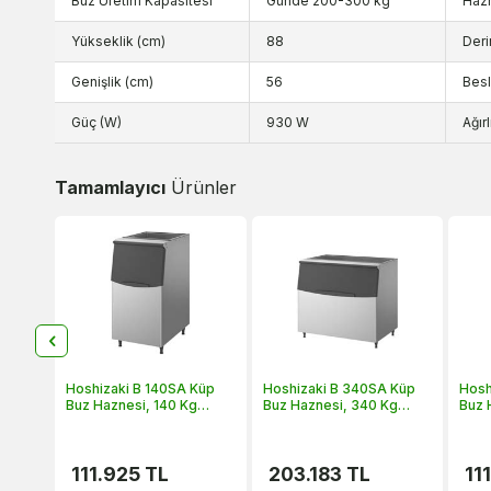
Buz Üretim Kapasitesi
Günde 200-300 kg
Haz
Yükseklik (cm)
88
Deri
Genişlik (cm)
56
Besl
Güç (W)
930 W
Ağırl
Tamamlayıcı
Ürünler
Küp
Hoshizaki B 140SA Küp
Hoshizaki B 340SA Küp
Hosh
g
Buz Haznesi, 140 Kg
Buz Haznesi, 340 Kg
Buz 
Kapasiteli
Kapasiteli
Kapas
111.925
TL
203.183
TL
11