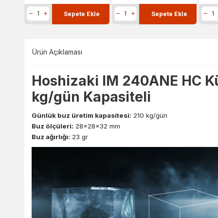
Ekle
Sepete Ekle
Sepete Ekle
Ürün Açıklaması
Hoshizaki IM 240ANE HC Kü
kg/gün Kapasiteli
Günlük buz üretim kapasitesi:
210
kg/gün
Buz ölçüleri:
28x28x32 mm
Buz ağırlığı:
23 gr