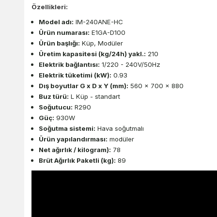
Özellikleri:
Model adı:
IM-240ANE-HC
Ürün numarası:
E1GA-D100
Ürün başlığı:
Küp, Modüler
Üretim kapasitesi (kg/24h) yakl.:
210
Elektrik bağlantısı:
1/220 - 240V/50Hz
Elektrik tüketimi (kW):
0.93
Dış boyutlar G x D x Y (mm):
560 x 700 x 880
Buz türü:
L Küp - standart
Soğutucu:
R290
Güç:
930W
Soğutma sistemi:
Hava soğutmalı
Ürün yapılandırması:
modüler
Net ağırlık / kilogram):
78
Brüt Ağırlık Paketli (kg):
89