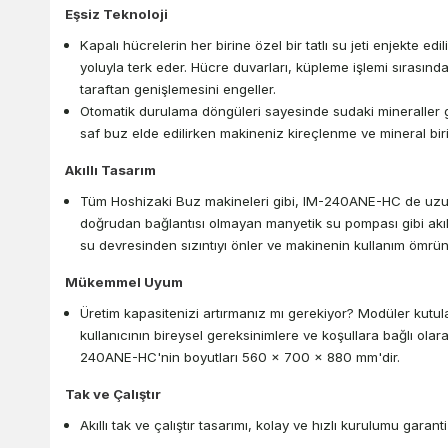
Eşsiz Teknoloji
Kapalı hücrelerin her birine özel bir tatlı su jeti enjekte edil
yoluyla terk eder. Hücre duvarları, küpleme işlemi sırası
taraftan genişlemesini engeller.
Otomatik durulama döngüleri sayesinde sudaki mineraller gi
saf buz elde edilirken makineniz kireçlenme ve mineral bir
Akıllı Tasarım
Tüm Hoshizaki Buz makineleri gibi, IM-240ANE-HC de uzun
doğrudan bağlantısı olmayan manyetik su pompası gibi akıllı 
su devresinden sızıntıyı önler ve makinenin kullanım ömrün
Mükemmel Uyum
Üretim kapasitenizi artırmanız mı gerekiyor? Modüler kutul
kullanıcının bireysel gereksinimlere ve koşullara bağlı olara
240ANE-HC'nin boyutları 560 x 700 x 880 mm'dir.
Tak ve Çalıştır
Akıllı tak ve çalıştır tasarımı, kolay ve hızlı kurulumu garanti