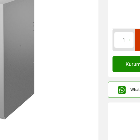
Kurums
What