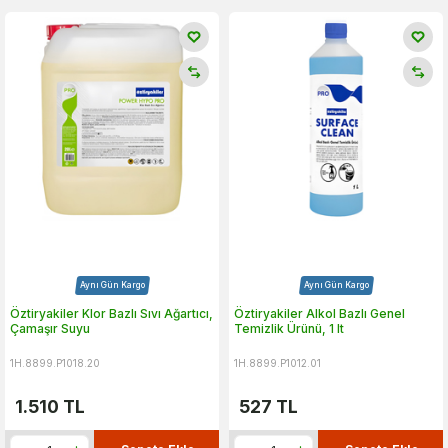
Aynı Gün Kargo
Aynı Gün Kargo
Öztiryakiler Klor Bazlı Sıvı Ağartıcı,
Öztiryakiler Alkol Bazlı Genel
Çamaşır Suyu
Temizlik Ürünü, 1 lt
1H.8899.P1018.20
1H.8899.P1012.01
1.510
TL
527
TL