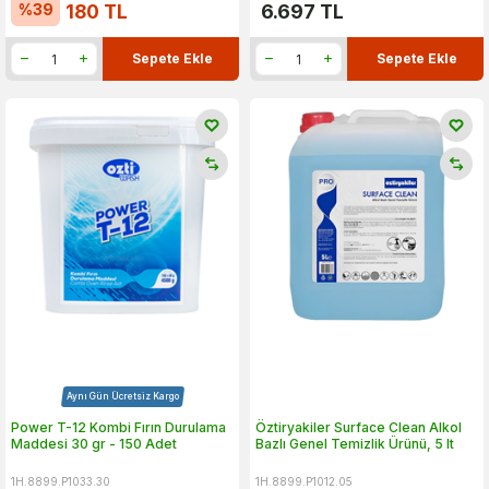
%
39
180
TL
6.697
TL
Sepete Ekle
Sepete Ekle
Aynı Gün Ücretsiz Kargo
Power T-12 Kombi Fırın Durulama
Öztiryakiler Surface Clean Alkol
Maddesi 30 gr - 150 Adet
Bazlı Genel Temizlik Ürünü, 5 lt
1H.8899.P1033.30
1H.8899.P1012.05