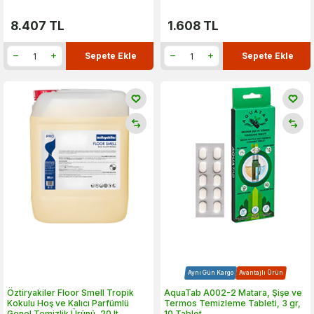
8.407
TL
1.608
TL
Sepete Ekle
Sepete Ekle
Aynı Gün Kargo
Avantajlı Ürün
Öztiryakiler Floor Smell Tropik
AquaTab A002-2 Matara, Şişe ve
Kokulu Hoş ve Kalıcı Parfümlü
Termos Temizleme Tableti, 3 gr,
Genel Temizlik Ürünü, 20 lt
10 Tablet