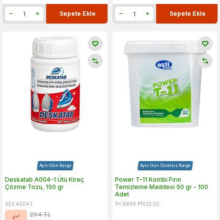
Sepete Ekle
Sepete Ekle
Aynı Gün Kargo
Aynı Gün Ücretsiz Kargo
Deskatab A004-1 Ütü Kireç
Power T-11 Kombi Fırın
Çözme Tozu, 150 gr
Temizleme Maddesi 50 gr - 100
Adet
453.A004.1
1H.8899.P1032.50
294
TL