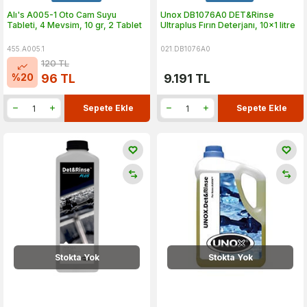
Alı's A005-1 Oto Cam Suyu
Unox DB1076A0 DET&Rinse
Tableti, 4 Mevsim, 10 gr, 2 Tablet
Ultraplus Fırın Deterjanı, 10x1 litre
455.A005.1
021.DB1076A0
120
TL
%
20
96
TL
9.191
TL
Sepete Ekle
Sepete Ekle
Stokta Yok
Stokta Yok