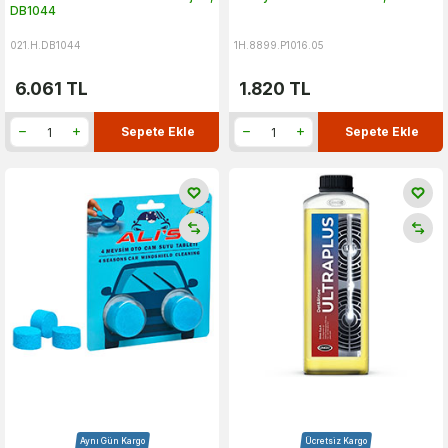
DB1044
021.H.DB1044
1H.8899.P1016.05
6.061
TL
1.820
TL
Sepete Ekle
Sepete Ekle
Aynı Gün Kargo
Ücretsiz Kargo