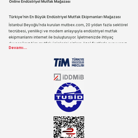
Türkiye’nin En Büyük Endüstriyel Mutfak Ekipmanları Mağazası
İstanbul Beyoğlu’nda kurulan mutbex.com, 20 yıldan fazla sektörel
tecrübesi, yenilikçi ve modern anlayışıyla endüstriyel mutfak
ekipmanlarını internet ile buluşturuyor. İşletmenizde ihtiyaç
duyacağınız tüm mutfak ürünlerini sizlere özel fiyatlarla sunuyoruz.
Devamı...
Endüstriyel mutfak malzemesi deyince akla gelen ilk adreslerden
biri olarak, ürün çeşitlerimizi her gün artırıyoruz. Uzun yıllardır
sektörün farklı alanlarında da faliyet gösteren mutbex.com,
Öztiryakiler resmi bayisidir. Öztiryakiler ürünleri üzerinde büyük bir
donanıma sahip ekibi ile müşterilerine koşulsuz destek sunan
mutbex.com ile endüstriyel mutfak malzemeleri konusunda
alacağınız hizmet standartların her zaman üstünde olacaktır.