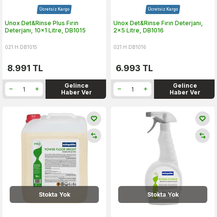
Ücretsiz Kargo
Ücretsiz Kargo
Unox Det&Rinse Plus Fırın
Unox Det&Rinse Fırın Deterjanı,
Deterjanı, 10x1 Litre, DB1015
2x5 Litre, DB1016
021.H.DB1015
021.H.DB1016
8.991
TL
6.993
TL
Gelince
Gelince
Haber Ver
Haber Ver
Stokta Yok
Stokta Yok