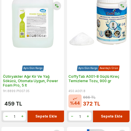
Aynı Gün Kargo
Aynı Gün Kargo
Avantajlı Ürün
Öztiryakiler Ağır Kir Ve Yağ
CoffyTab A001-8 Güçlü Kireç
Sökücü, Otomata Uygun, Power
Temizleme Tozu, 900 gr
Foam Pro, 5 lt
1H.8899.P1007.05
450.A001.8
666
TL
%
44
459
TL
372
TL
Sepete Ekle
Sepete Ekle