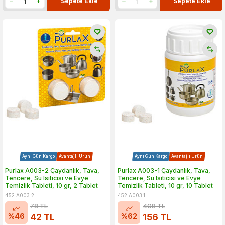
Sepete Ekle
Sepete Ekle
Aynı Gün Kargo
Avantajlı Ürün
Aynı Gün Kargo
Avantajlı Ürün
Purlax A003-2 Çaydanlık, Tava,
Purlax A003-1 Çaydanlık, Tava,
Tencere, Su Isıtıcısı ve Evye
Tencere, Su Isıtıcısı ve Evye
Temizlik Tableti, 10 gr, 2 Tablet
Temizlik Tableti, 10 gr, 10 Tablet
452.A003.2
452.A003.1
78
TL
408
TL
%
46
%
62
42
TL
156
TL