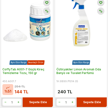
Aynı Gün Kargo
Avantajlı Ürün
Aynı Gün Kargo
CoffyTab A001-7 Güçlü Kireç
Öztiryakiler Limon Aromalı Oda
Temizleme Tozu, 150 gr
Banyo ve Tuvalet Parfümü
450.A001.7
1H.8899.P1014.05
294
TL
%
51
144
TL
240
TL
Sepete Ekle
Sepete Ekle