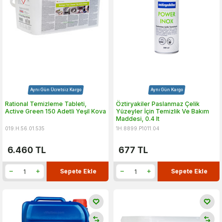
Aynı Gün Ücretsiz Kargo
Aynı Gün Kargo
Rational Temizleme Tableti,
Öztiryakiler Paslanmaz Çelik
Active Green 150 Adetli Yeşil Kova
Yüzeyler İçin Temizlik Ve Bakım
Maddesi, 0.4 lt
019.H.56.01.535
1H.8899.P1011.04
6.460
TL
677
TL
Sepete Ekle
Sepete Ekle