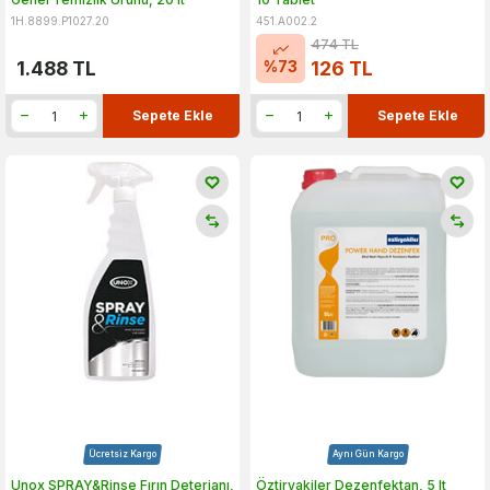
1H.8899.P1027.20
451.A002.2
474
TL
%
73
1.488
TL
126
TL
Sepete Ekle
Sepete Ekle
Ücretsiz Kargo
Aynı Gün Kargo
Unox SPRAY&Rinse Fırın Deterjanı,
Öztiryakiler Dezenfektan, 5 lt