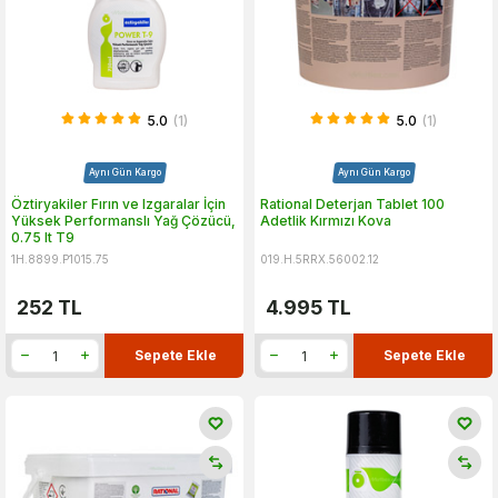
5.0
(1)
5.0
(1)
Aynı Gün Kargo
Aynı Gün Kargo
Öztiryakiler Fırın ve Izgaralar İçin
Rational Deterjan Tablet 100
Yüksek Performanslı Yağ Çözücü,
Adetlik Kırmızı Kova
0.75 lt T9
1H.8899.P1015.75
019.H.5RRX.56002.12
252
TL
4.995
TL
Sepete Ekle
Sepete Ekle