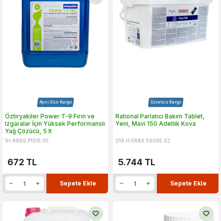
Aynı Gün Kargo
Ücretsiz Kargo
Öztiryakiler Power T-9 Fırın ve
Rational Parlatıcı Bakım Tablet,
Izgaralar İçin Yüksek Performanslı
Yeni, Mavi 150 Adetlik Kova
Yağ Çözücü, 5 lt
1H.8899.P1015.05
019.H.5RRX.56005.62
672
TL
5.744
TL
Sepete Ekle
Sepete Ekle