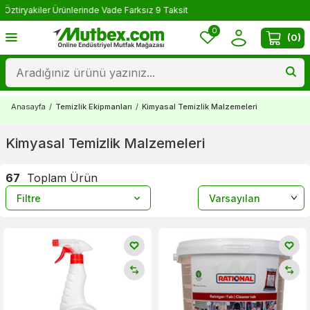
Yorum Yap 500 TL Kazan!
0
(
0
)
Anasayfa
/
Temizlik Ekipmanları
/
Kimyasal Temizlik Malzemeleri
Kimyasal Temizlik Malzemeleri
67
Toplam Ürün
Filtre