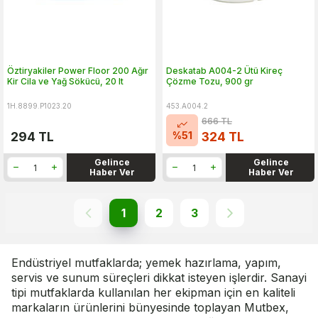
Öztiryakiler Power Floor 200 Ağır
Deskatab A004-2 Ütü Kireç
Kir Cila ve Yağ Sökücü, 20 lt
Çözme Tozu, 900 gr
1H.8899.P1023.20
453.A004.2
666
TL
%
51
294
TL
324
TL
Gelince
Gelince
Haber Ver
Haber Ver
1
2
3
Endüstriyel mutfaklarda; yemek hazırlama, yapım,
servis ve sunum süreçleri dikkat isteyen işlerdir. Sanayi
tipi mutfaklarda kullanılan her ekipman için en kaliteli
markaların ürünlerini bünyesinde toplayan Mutbex,