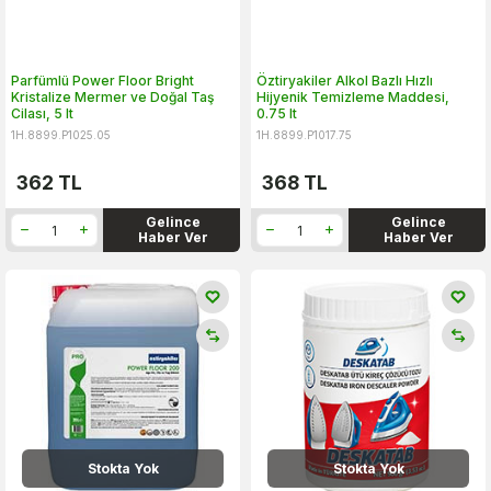
Parfümlü Power Floor Bright
Öztiryakiler Alkol Bazlı Hızlı
Kristalize Mermer ve Doğal Taş
Hijyenik Temizleme Maddesi,
Cilası, 5 lt
0.75 lt
1H.8899.P1025.05
1H.8899.P1017.75
362
TL
368
TL
Gelince
Gelince
Haber Ver
Haber Ver
Stokta Yok
Stokta Yok