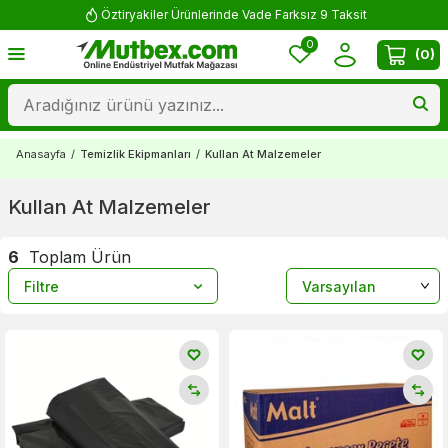
Öztiryakiler Ürünlerinde Vade Farksız 9 Taksit
0
(
0
)
Anasayfa
/
Temizlik Ekipmanları
/
Kullan At Malzemeler
Kullan At Malzemeler
6
Toplam Ürün
Filtre