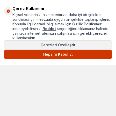
Çerez Kullanımı
Kişisel verileriniz, hizmetlerimizin daha iyi bir şekilde
Hakkımızda
sunulması için mevzuata uygun bir şekilde toplanıp işlenir.
Konuyla ilgili detaylı bilgi almak için Gizlilik Politikamızı
Hızlı Erişim
inceleyebilirsiniz.
Reddet
seçeneğine tıklamanız halinde
yalnızca internet sitemizin çalışması için gerekli çerezler
Popüler Kategoriler
kullanılacaktır.
Popüler Markalar
Çerezleri Özelleştir
Hepsini Kabul Et
T
-Soft
E-Ticaret
Sistemleriyle Hazırlanmıştır.