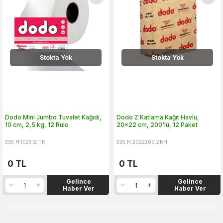
Stokta Yok
Stokta Yok
Dodo Mini Jumbo Tuvalet Kağıdı,
Dodo Z Katlama Kağıt Havlu,
10 cm, 2,5 kg, 12 Rulo
20x22 cm, 200'lü, 12 Paket
335.H.102512.TK
335.H.2022200.ZKH
0
TL
0
TL
Gelince
Gelince
Haber Ver
Haber Ver