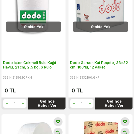
Stokta Yok
Stokta Yok
Dodo İçten Çekmeli Rulo Kağıt
Dodo Garson Kat Peçete, 33x32
Havlu, 21 cm, 2,5 kg, 6 Rulo
cm, 100'lü, 12 Paket
335.H.21256.ICRKH
335.H.3332100.GKP
0
TL
0
TL
Gelince
Gelince
Haber Ver
Haber Ver