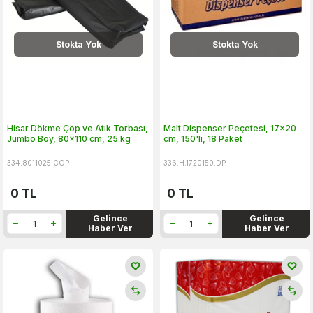
Stokta Yok
Stokta Yok
Hisar Dökme Çöp ve Atık Torbası,
Malt Dispenser Peçetesi, 17x20
Jumbo Boy, 80x110 cm, 25 kg
cm, 150'li, 18 Paket
334.8011025.COP
336.H.1720150.DP
0
TL
0
TL
Gelince
Gelince
Haber Ver
Haber Ver