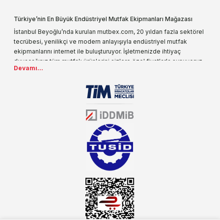
Türkiye’nin En Büyük Endüstriyel Mutfak Ekipmanları Mağazası
İstanbul Beyoğlu’nda kurulan mutbex.com, 20 yıldan fazla sektörel
tecrübesi, yenilikçi ve modern anlayışıyla endüstriyel mutfak
ekipmanlarını internet ile buluşturuyor. İşletmenizde ihtiyaç
duyacağınız tüm mutfak ürünlerini sizlere özel fiyatlarla sunuyoruz.
Devamı...
Endüstriyel mutfak malzemesi deyince akla gelen ilk adreslerden
biri olarak, ürün çeşitlerimizi her gün artırıyoruz. Uzun yıllardır
sektörün farklı alanlarında da faliyet gösteren mutbex.com,
Öztiryakiler resmi bayisidir. Öztiryakiler ürünleri üzerinde büyük bir
donanıma sahip ekibi ile müşterilerine koşulsuz destek sunan
mutbex.com ile endüstriyel mutfak malzemeleri konusunda
alacağınız hizmet standartların her zaman üstünde olacaktır.