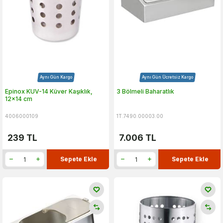
Aynı Gün Kargo
Aynı Gün Ücretsiz Kargo
Epinox KUV-14 Küver Kaşıklık,
3 Bölmeli Baharatlık
12x14 cm
4006000109
1T.7490.00003.00
239
TL
7.006
TL
Sepete Ekle
Sepete Ekle