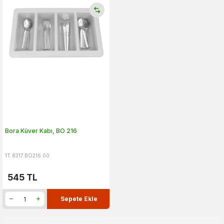
Bora Küver Kabı, BO 216
1T.8317.BO216.00
545
TL
Sepete Ekle