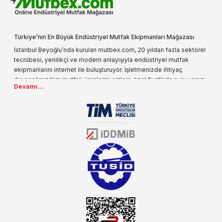
Türkiye’nin En Büyük Endüstriyel Mutfak Ekipmanları Mağazası
İstanbul Beyoğlu’nda kurulan mutbex.com, 20 yıldan fazla sektörel
tecrübesi, yenilikçi ve modern anlayışıyla endüstriyel mutfak
ekipmanlarını internet ile buluşturuyor. İşletmenizde ihtiyaç
duyacağınız tüm mutfak ürünlerini sizlere özel fiyatlarla sunuyoruz.
Devamı...
Endüstriyel mutfak malzemesi deyince akla gelen ilk adreslerden
biri olarak, ürün çeşitlerimizi her gün artırıyoruz. Uzun yıllardır
sektörün farklı alanlarında da faliyet gösteren mutbex.com,
Öztiryakiler resmi bayisidir. Öztiryakiler ürünleri üzerinde büyük bir
donanıma sahip ekibi ile müşterilerine koşulsuz destek sunan
mutbex.com ile endüstriyel mutfak malzemeleri konusunda
alacağınız hizmet standartların her zaman üstünde olacaktır.