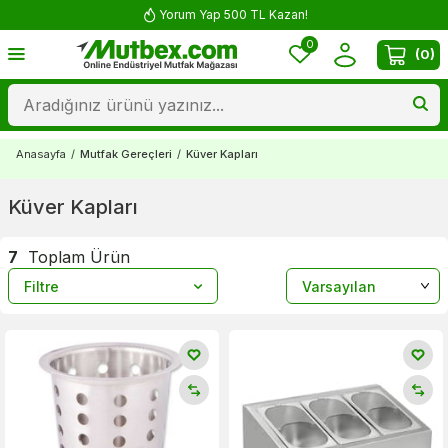
Yorum Yap 500 TL Kazan!
0
(
0
)
Anasayfa
/
Mutfak Gereçleri
/
Küver Kapları
Küver Kapları
7
Toplam Ürün
Filtre