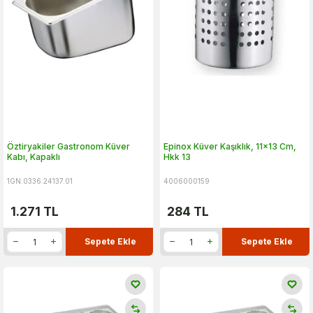
Öztiryakiler Gastronom Küver
Epinox Küver Kaşıklık, 11x13 Cm,
Kabı, Kapaklı
Hkk 13
1GN.0336.24137.01
4006000159
1.271
TL
284
TL
Sepete Ekle
Sepete Ekle