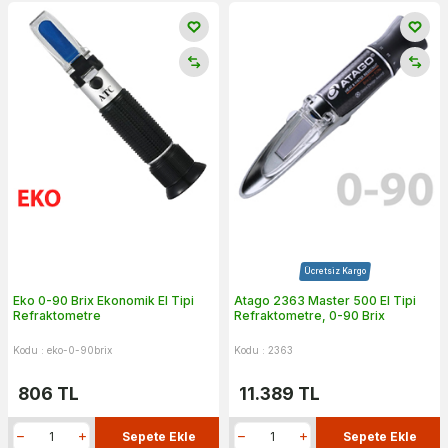
Ücretsiz Kargo
Eko 0-90 Brix Ekonomik El Tipi
Atago 2363 Master 500 El Tipi
Refraktometre
Refraktometre, 0-90 Brix
Kodu : eko-0-90brix
Kodu : 2363
806
TL
11.389
TL
Sepete Ekle
Sepete Ekle