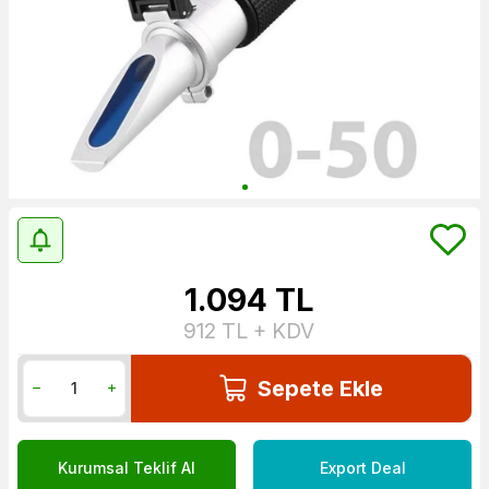
1.094
TL
912
TL + KDV
Sepete Ekle
Kurumsal Teklif Al
Export Deal