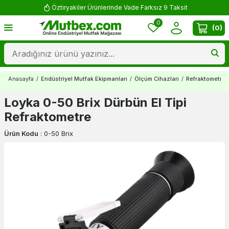
Öztiryakiler Ürünlerinde Vade Farksız 9 Taksit
0
(
0
)
Anasayfa
/
Endüstriyel Mutfak Ekipmanları
/
Ölçüm Cihazları
/
Refraktometrel
Loyka 0-50 Brix Dürbün El Tipi
Refraktometre
Ürün Kodu
:
0-50 Brix