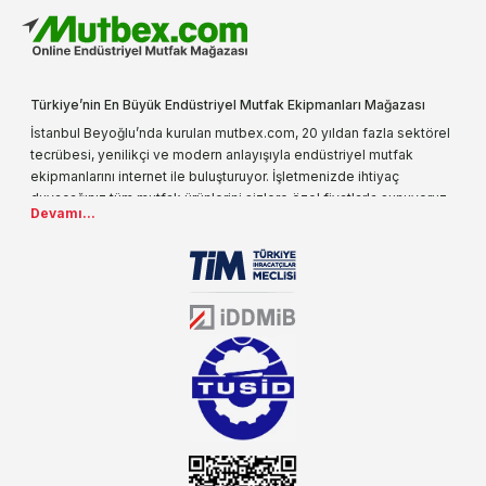
Türkiye’nin En Büyük Endüstriyel Mutfak Ekipmanları Mağazası
İstanbul Beyoğlu’nda kurulan mutbex.com, 20 yıldan fazla sektörel
tecrübesi, yenilikçi ve modern anlayışıyla endüstriyel mutfak
ekipmanlarını internet ile buluşturuyor. İşletmenizde ihtiyaç
duyacağınız tüm mutfak ürünlerini sizlere özel fiyatlarla sunuyoruz.
Devamı...
Endüstriyel mutfak malzemesi deyince akla gelen ilk adreslerden
biri olarak, ürün çeşitlerimizi her gün artırıyoruz. Uzun yıllardır
sektörün farklı alanlarında da faliyet gösteren mutbex.com,
Öztiryakiler resmi bayisidir. Öztiryakiler ürünleri üzerinde büyük bir
donanıma sahip ekibi ile müşterilerine koşulsuz destek sunan
mutbex.com ile endüstriyel mutfak malzemeleri konusunda
alacağınız hizmet standartların her zaman üstünde olacaktır.