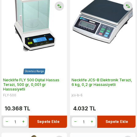
Ücretsiz Kargo
Necklife FLY 500 Dijital Hassas
Necklife JCS-B Elektronik Terazi,
Terazi, 500 gr, 0,001 gr
6 kg, 0,2 gr Hassasiyetli
Hassasiyetli
FLY-500
jcs-b-6
10.368
TL
4.032
TL
Sepete Ekle
Sepete Ekle