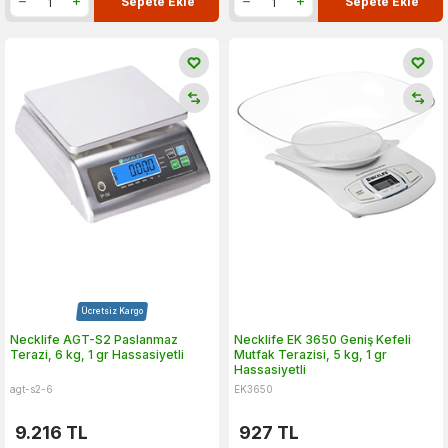
Sepete Ekle
Sepete Ekle
Ücretsiz Kargo
Necklife AGT-S2 Paslanmaz
Necklife EK 3650 Geniş Kefeli
Terazi, 6 kg, 1 gr Hassasiyetli
Mutfak Terazisi, 5 kg, 1 gr
Hassasiyetli
agt-s2-6
EK3650
9.216
TL
927
TL