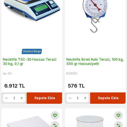
Ücretsiz Kargo
Necklife TSC-30 Hassas Terazi
Necklife İbreli Askı Terazi, 100 kg,
30 kg, 0,1 gr
500 gr Hassasiyetli
tsc-30
NTA100
6.912
TL
576
TL
Sepete Ekle
Sepete Ekle