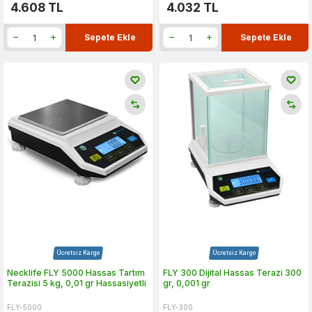
4.608
TL
4.032
TL
Sepete Ekle
Sepete Ekle
Ücretsiz Kargo
Ücretsiz Kargo
Necklife FLY 5000 Hassas Tartım
FLY 300 Dijital Hassas Terazi 300
Terazisi 5 kg, 0,01 gr Hassasiyetli
gr, 0,001 gr
FLY-5000
FLY-300