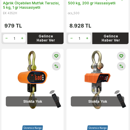
Ağırlık Ölçebilen Mutfak Terazisi,
500 kg, 200 gr Hassasiyetli
5 kg, 1 gr Hassasiyetli
EK 4352H
ocs_500
979
TL
8.928
TL
Gelince
Gelince
Haber Ver
Haber Ver
Stokta Yok
Stokta Yok
Ücretsiz Kargo
Ücretsiz Kargo