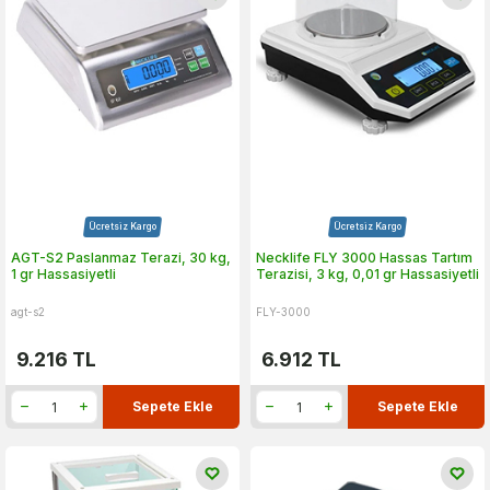
Ücretsiz Kargo
Ücretsiz Kargo
AGT-S2 Paslanmaz Terazi, 30 kg,
Necklife FLY 3000 Hassas Tartım
1 gr Hassasiyetli
Terazisi, 3 kg, 0,01 gr Hassasiyetli
agt-s2
FLY-3000
9.216
TL
6.912
TL
Sepete Ekle
Sepete Ekle