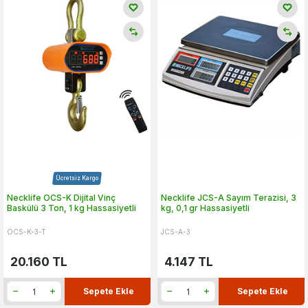
Ücretsiz Kargo
Necklife OCS-K Dijital Vinç
Necklife JCS-A Sayım Terazisi, 3
Baskülü 3 Ton, 1 kg Hassasiyetli
kg, 0,1 gr Hassasiyetli
OCS-K-3-T
JCS-A-3
20.160
TL
4.147
TL
Sepete Ekle
Sepete Ekle