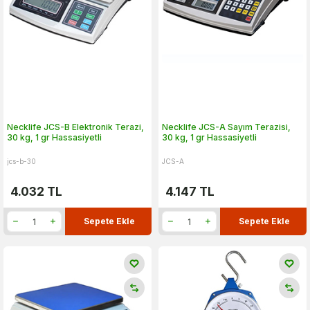
Necklife JCS-B Elektronik Terazi,
Necklife JCS-A Sayım Terazisi,
30 kg, 1 gr Hassasiyetli
30 kg, 1 gr Hassasiyetli
jcs-b-30
JCS-A
4.032
TL
4.147
TL
Sepete Ekle
Sepete Ekle