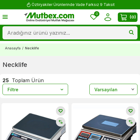
Öztiryakiler Ürünlerinde Vade Farksız 9 Taksit
0
(
0
)
Anasayfa
/
Necklife
Necklife
25
Toplam Ürün
Filtre