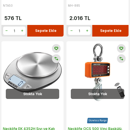
NTA50
MH-885
576
TL
2.016
TL
Sepete Ekle
Sepete Ekle
Stokta Yok
Stokta Yok
Ücretsiz Kargo
Necklife EK 4352H Sıvı ve Katı
Necklife OCS 500 Vinç Baskülü,