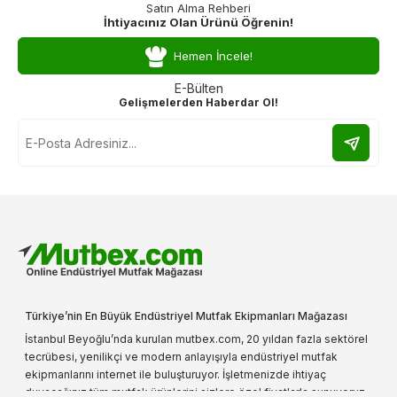
Satın Alma Rehberi
İhtiyacınız Olan Ürünü Öğrenin!
Hemen İncele!
E-Bülten
Gelişmelerden Haberdar Ol!
Türkiye’nin En Büyük Endüstriyel Mutfak Ekipmanları Mağazası
İstanbul Beyoğlu’nda kurulan mutbex.com, 20 yıldan fazla sektörel
tecrübesi, yenilikçi ve modern anlayışıyla endüstriyel mutfak
ekipmanlarını internet ile buluşturuyor. İşletmenizde ihtiyaç
duyacağınız tüm mutfak ürünlerini sizlere özel fiyatlarla sunuyoruz.