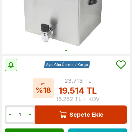
Aynı Gün Ücretsiz Kargo
23.713
TL
19.514
TL
%18
16.262
TL + KDV
Sepete Ekle