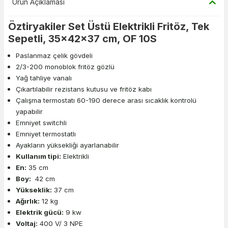
Ürün Açıklaması
Öztiryakiler Set Üstü Elektrikli Fritöz, Tek
Sepetli, 35x42x37 cm, OF 10S
Paslanmaz çelik gövdeli
2/3-200 monoblok fritöz gözlü
Yağ tahliye vanalı
Çıkartılabilir rezistans kutusu ve fritöz kabı
Çalışma termostatı 60-190 derece arası sıcaklık kontrolü
yapabilir
Emniyet switchli
Emniyet termostatlı
Ayakların yüksekliği ayarlanabilir
Kullanım tipi:
Elektrikli
En:
35 cm
Boy:
42 cm
Yükseklik:
37 cm
Ağırlık:
12 kg
Elektrik gücü:
9 kw
Voltaj:
400 V/ 3 NPE