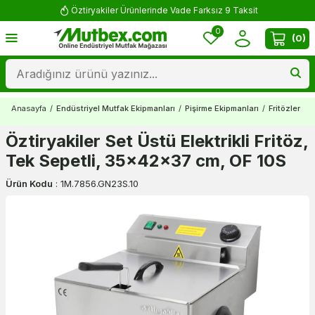
Öztiryakiler Ürünlerinde Vade Farksız 9 Taksit
0
(
0
)
Anasayfa
/
Endüstriyel Mutfak Ekipmanları
/
Pişirme Ekipmanları
/
Fritözler
/
E
Öztiryakiler Set Üstü Elektrikli Fritöz,
Tek Sepetli, 35x42x37 cm, OF 10S
Ürün Kodu
:
1M.7856.GN23S.10