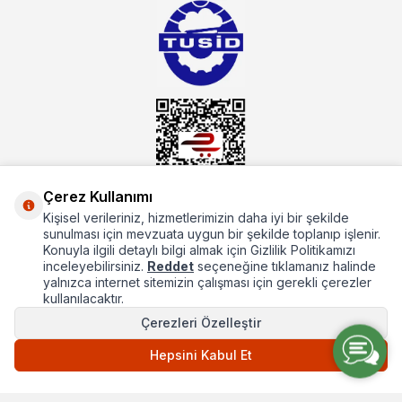
alacağınız hizmet standartların her zaman üstünde olacaktır.
Çerez Kullanımı
Kişisel verileriniz, hizmetlerimizin daha iyi bir şekilde
Hakkımızda
sunulması için mevzuata uygun bir şekilde toplanıp işlenir.
Konuyla ilgili detaylı bilgi almak için Gizlilik Politikamızı
Hızlı Erişim
inceleyebilirsiniz.
Reddet
seçeneğine tıklamanız halinde
yalnızca internet sitemizin çalışması için gerekli çerezler
Popüler Kategoriler
kullanılacaktır.
Çerezleri Özelleştir
Popüler Markalar
Hepsini Kabul Et
T
-Soft
E-Ticaret
Sistemleriyle Hazırlanmıştır.