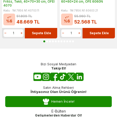
Fritöz, Tekli, 40x70x30 cm, OFEI
60x60x24 cm, OFE 6060N
4070
Kodu : 1M.7856.N1.40703.11
Kodu : 1M.7856.N1.60603.21
51.809
TL
55.960
TL
%
6
%
6
48.669
TL
52.568
TL
Sepete Ekle
Sepete Ekle
Bizi Sosyal Medyadan
Takip Et!
Satın Alma Rehberi
İhtiyacınız Olan Ürünü Öğrenin!
Hemen İncele!
E-Bülten
Gelişmelerden Haberdar Ol!