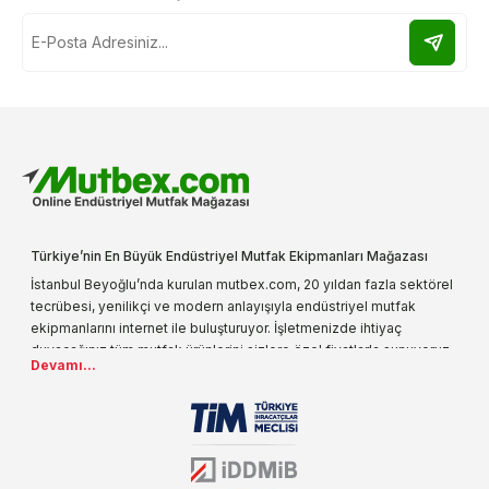
Türkiye’nin En Büyük Endüstriyel Mutfak Ekipmanları Mağazası
İstanbul Beyoğlu’nda kurulan mutbex.com, 20 yıldan fazla sektörel
tecrübesi, yenilikçi ve modern anlayışıyla endüstriyel mutfak
ekipmanlarını internet ile buluşturuyor. İşletmenizde ihtiyaç
duyacağınız tüm mutfak ürünlerini sizlere özel fiyatlarla sunuyoruz.
Devamı...
Endüstriyel mutfak malzemesi deyince akla gelen ilk adreslerden
biri olarak, ürün çeşitlerimizi her gün artırıyoruz. Uzun yıllardır
sektörün farklı alanlarında da faliyet gösteren mutbex.com,
Öztiryakiler resmi bayisidir. Öztiryakiler ürünleri üzerinde büyük bir
donanıma sahip ekibi ile müşterilerine koşulsuz destek sunan
mutbex.com ile endüstriyel mutfak malzemeleri konusunda