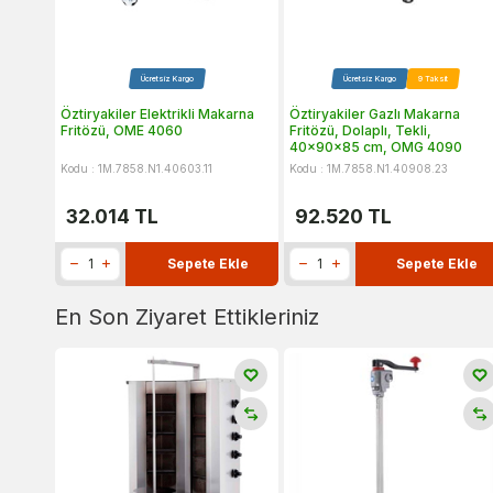
Ücretsiz Kargo
Ücretsiz Kargo
9 Taksit
Öztiryakiler Elektrikli Makarna
Öztiryakiler Gazlı Makarna
Fritözü, OME 4060
Fritözü, Dolaplı, Tekli,
40x90x85 cm, OMG 4090
Kodu : 1M.7858.N1.40603.11
Kodu : 1M.7858.N1.40908.23
32.014
TL
92.520
TL
Sepete Ekle
Sepete Ekle
En Son Ziyaret Ettikleriniz