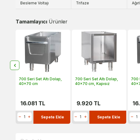
Besleme Voltajı
Trifaze
Ağırl
Tamamlayıcı
Ürünler
lap,
700 Seri Set Altı Dolap,
700 Seri Set Altı Dolap,
700 S
40x70 cm
40x70 cm, Kapısız
40x
16.081
TL
9.920
TL
16
Ekle
Sepete Ekle
Sepete Ekle