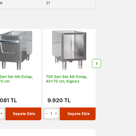
ık
21
eri Set Altı Dolap,
700 Seri Set Altı Dolap,
70 cm
40x70 cm, Kapısız
.081
TL
9.920
TL
Sepete Ekle
Sepete Ekle