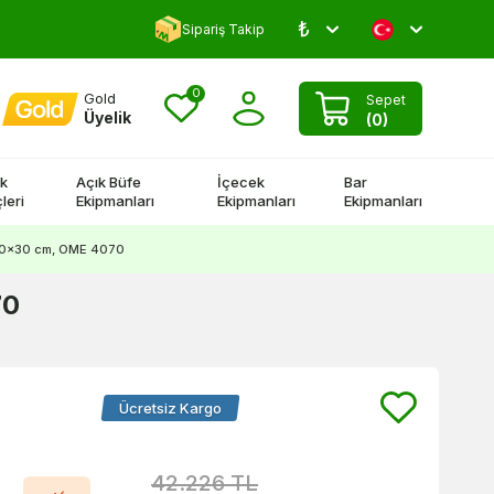
₺
Yorum Yap 500 TL Kazan!
Sipariş Takip
0
Gold
Sepet
Üyelik
(
0
)
k
Açık Büfe
İçecek
Bar
leri
Ekipmanları
Ekipmanları
Ekipmanları
0x70x30 cm, OME 4070
70
Ücretsiz Kargo
42.226
TL