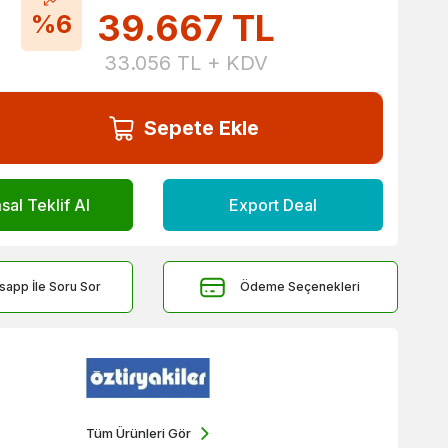
39.667
TL
%6
33.056
TL + KDV
Sepete Ekle
al Teklif Al
Export Deal
sapp İle Soru Sor
Ödeme Seçenekleri
Tüm Ürünleri Gör