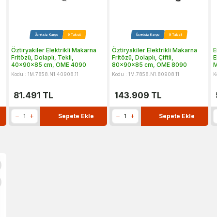
Ücretsiz Kargo
9 Taksit
Ücretsiz Kargo
9 Taksit
Öztiryakiler Elektrikli Makarna
Öztiryakiler Elektrikli Makarna
E
Fritözü, Dolaplı, Tekli,
Fritözü, Dolaplı, Çiftli,
E
40x90x85 cm, OME 4090
80x90x85 cm, OME 8090
M
Kodu : 1M.7858.N1.40908.11
Kodu : 1M.7858.N1.80908.11
K
81.491
TL
143.909
TL
Sepete Ekle
Sepete Ekle