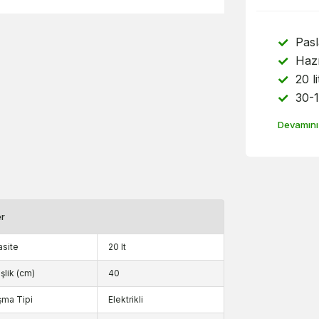
Pas
Hazn
20 l
30-1
Devamını
er
site
20 lt
şlik (cm)
40
şma Tipi
Elektrikli