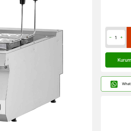
Kurums
What