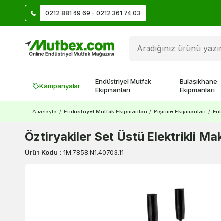
0212 881 69 69 - 0212 361 74 03
Üye Ol İlk Siparişte 500 TL Kazan!
Endüstriyel Mutfak
Bulaşıkhane
Kampanyalar
Ekipmanları
Ekipmanları
Anasayfa
/
Endüstriyel Mutfak Ekipmanları
/
Pişirme Ekipmanları
/
Fri
Öztiryakiler Set Üstü Elektrikli
Ürün Kodu
:
1M.7858.N1.40703.11