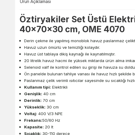
Ürün Açıklaması
Öztiryakiler Set Üstü Elektr
40x70x30 cm, OME 4070
Derin çekme ile yapılmış monoblok havuz paslanmaz çelikte
Havuz uzun ömürlü ve temizliği kolaydır.
Havuz üst tablaya dikiş kaynağı ile kaynatılmıştır.
20 litrelik havuz hacmi ile yüksek miktarda ürün alma imkan
Selenoid valf ile kontrol edilen su girişi ile havuza su doldu
Ön panelde bulunan tahliye vanası ile havuz hızlı şekilde bo
Paslanmaz çelik verimli ısıtıcılar sayesinde su sıcaklığı hızl
Kullanım tipi:
Elektrikli
Genişlik:
40 cm
Derinlik:
70 cm
Yükseklik:
30 cm
Voltaj:
400 V/3 NPE
Frekans:
50/60 Hz
Kapasite:
20 lt
Sıcaklık:
30-110 derece