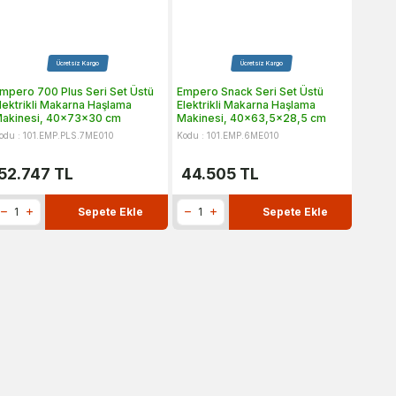
Ücretsiz Kargo
Ücretsiz Kargo
mpero 700 Plus Seri Set Üstü
Empero Snack Seri Set Üstü
Remta
lektrikli Makarna Haşlama
Elektrikli Makarna Haşlama
Makines
akinesi, 40x73x30 cm
Makinesi, 40x63,5x28,5 cm
Kapasi
odu : 101.EMP.PLS.7ME010
Kodu : 101.EMP.6ME010
Kodu : 
52.747
TL
44.505
TL
13.
Sepete Ekle
Sepete Ekle