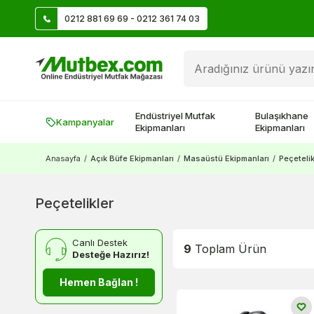
0212 881 69 69 - 0212 361 74 03
Öztiryakiler Ürünlerinde Vade Farksız 9 Taksit
Endüstriyel Mutfak
Bulaşıkhane
Kampanyalar
Ekipmanları
Ekipmanları
Anasayfa
/
Açık Büfe Ekipmanları
/
Masaüstü Ekipmanları
/
Peçetelik
Peçetelikler
Canlı Destek
9
Toplam Ürün
Desteğe Hazırız!
Hemen Bağlan !