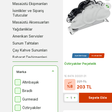
Masaüstü Ekipmanları
İsimlikler ve Sipariş
Tutucular
Masaüstü Aksesuarları
Yağdanlıklar
Amerikan Servisler
Sunum Tahtaları
Çay Kahve Sunumları
Aynı Gün Kargo
Avantajlı Ürün
Baharat Değirmenleri
Öztiryakiler Peçetelik
Baharatlıklar
Şekerlikler
Marka
1E.8474.00001.01
Masaüstü Takımlar
221
TL
Altınbaşak
Peçetelikler
%
8
203
TL
Biradlı
Tabaklar
Sepete Ekle
Gurmeaid
Öztiryakiler