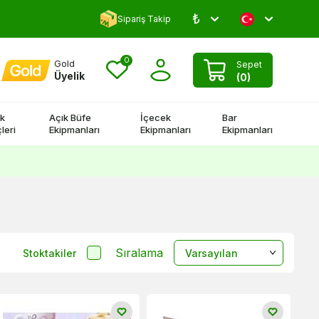
₺
5000 TL Üstü Kargo Bedava!
Sipariş Takip
0
Gold
Sepet
Üyelik
(
0
)
k
Açık Büfe
İçecek
Bar
leri
Ekipmanları
Ekipmanları
Ekipmanları
Sıralama
Stoktakiler