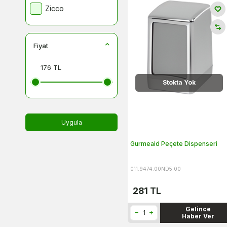
Zicco
Fiyat
Stokta Yok
Uygula
Gurmeaid Peçete Dispenseri
011.9474.00ND5.00
281
TL
Gelince
Haber Ver