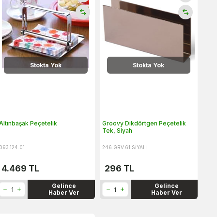
Stokta Yok
Stokta Yok
Altınbaşak Peçetelik
Groovy Dikdörtgen Peçetelik
Tek, Siyah
093.124.01
246.GRV.61.SİYAH
4.469
TL
296
TL
Gelince
Gelince
Haber Ver
Haber Ver