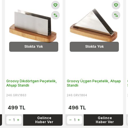
Stokta Yok
Stokta Yok
Groovy Dikdörtgen Peçetelik,
Groovy Üçgen Peçetelik, Ahşap
Ahşap Standlı
Standlı
246.GRV.1863
246.GRV.1864
499
TL
496
TL
Gelince
Gelince
Haber Ver
Haber Ver