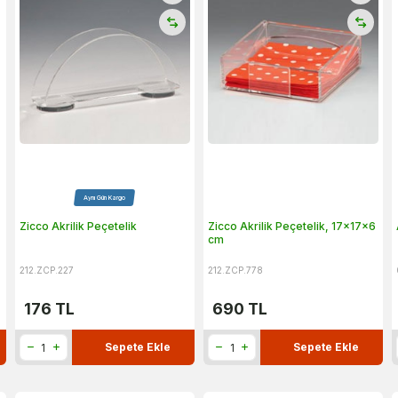
Aynı Gün Kargo
Zicco Akrilik Peçetelik
Zicco Akrilik Peçetelik, 17x17x6
cm
212.ZCP.227
212.ZCP.778
176
TL
690
TL
Sepete Ekle
Sepete Ekle