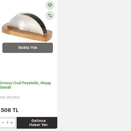
Stokta Yok
Groovy Oval Peçetelik, Ahşap
Standlı
246.GRV.1862
506
TL
Gelince
Haber Ver