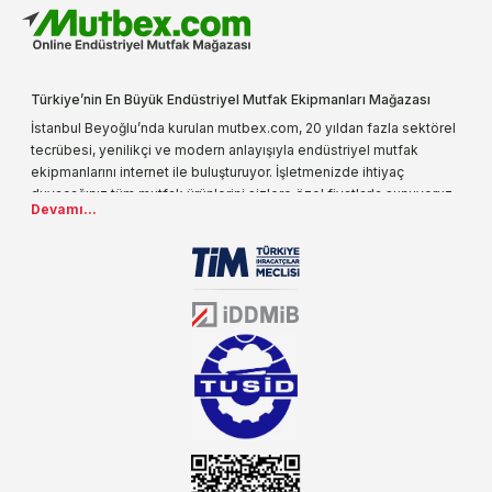
Türkiye’nin En Büyük Endüstriyel Mutfak Ekipmanları Mağazası
İstanbul Beyoğlu’nda kurulan mutbex.com, 20 yıldan fazla sektörel
tecrübesi, yenilikçi ve modern anlayışıyla endüstriyel mutfak
ekipmanlarını internet ile buluşturuyor. İşletmenizde ihtiyaç
duyacağınız tüm mutfak ürünlerini sizlere özel fiyatlarla sunuyoruz.
Devamı...
Endüstriyel mutfak malzemesi deyince akla gelen ilk adreslerden
biri olarak, ürün çeşitlerimizi her gün artırıyoruz. Uzun yıllardır
sektörün farklı alanlarında da faliyet gösteren mutbex.com,
Öztiryakiler resmi bayisidir. Öztiryakiler ürünleri üzerinde büyük bir
donanıma sahip ekibi ile müşterilerine koşulsuz destek sunan
mutbex.com ile endüstriyel mutfak malzemeleri konusunda
alacağınız hizmet standartların her zaman üstünde olacaktır.