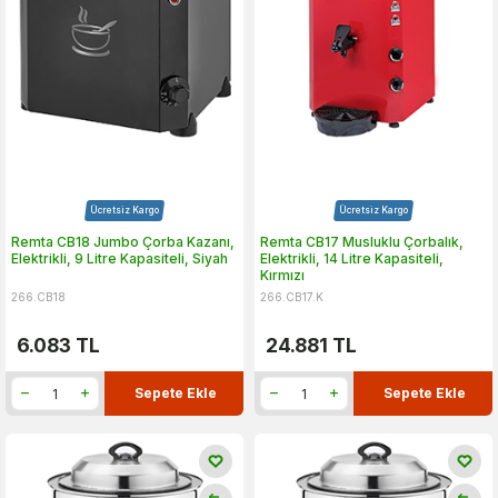
Ücretsiz Kargo
Ücretsiz Kargo
Remta CB18 Jumbo Çorba Kazanı,
Remta CB17 Musluklu Çorbalık,
Elektrikli, 9 Litre Kapasiteli, Siyah
Elektrikli, 14 Litre Kapasiteli,
Kırmızı
266.CB18
266.CB17.K
6.083
TL
24.881
TL
Sepete Ekle
Sepete Ekle