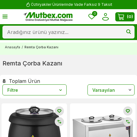
Öztiryakiler Ürünlerinde Vade Farksız 9 Taksit
0
(
0
)
Anasayfa
/
Remta Çorba Kazanı
Remta Çorba Kazanı
8
Toplam Ürün
Filtre