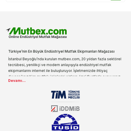
Türkiye’nin En Büyük Endüstriyel Mutfak Ekipmanları Mağazası
İstanbul Beyoğlu’nda kurulan mutbex.com, 20 yıldan fazla sektörel
tecrübesi, yenilikçi ve modern anlayışıyla endüstriyel mutfak
ekipmanlarını internet ile buluşturuyor. İşletmenizde ihtiyaç
duyacağınız tüm mutfak ürünlerini sizlere özel fiyatlarla sunuyoruz.
Devamı...
Endüstriyel mutfak malzemesi deyince akla gelen ilk adreslerden
biri olarak, ürün çeşitlerimizi her gün artırıyoruz. Uzun yıllardır
sektörün farklı alanlarında da faliyet gösteren mutbex.com,
Öztiryakiler resmi bayisidir. Öztiryakiler ürünleri üzerinde büyük bir
donanıma sahip ekibi ile müşterilerine koşulsuz destek sunan
mutbex.com ile endüstriyel mutfak malzemeleri konusunda
alacağınız hizmet standartların her zaman üstünde olacaktır.