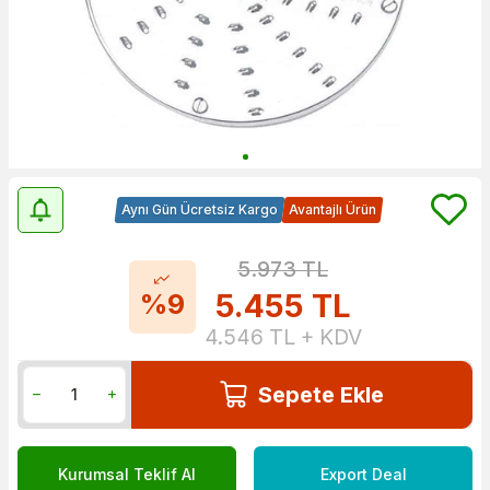
Aynı Gün Ücretsiz Kargo
Avantajlı Ürün
5.973
TL
5.455
TL
%9
4.546
TL + KDV
Sepete Ekle
Kurumsal Teklif Al
Export Deal