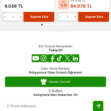
95.545
TL
%
11
8.036
TL
84.976
TL
Sepete Ekle
Sepete Ekle
Bizi Sosyal Medyadan
Takip Et!
Satın Alma Rehberi
İhtiyacınız Olan Ürünü Öğrenin!
Hemen İncele!
E-Bülten
Gelişmelerden Haberdar Ol!