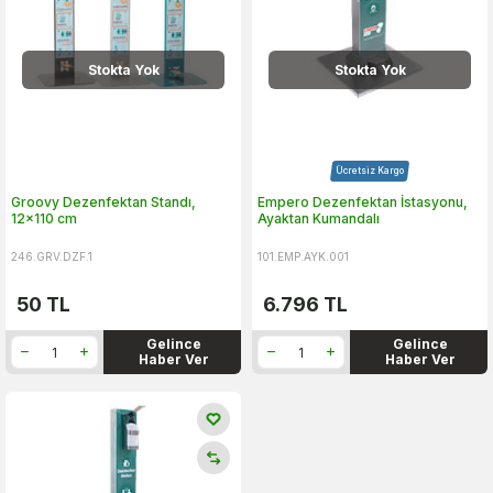
Stokta Yok
Stokta Yok
Ücretsiz Kargo
Groovy Dezenfektan Standı,
Empero Dezenfektan İstasyonu,
12x110 cm
Ayaktan Kumandalı
246.GRV.DZF.1
101.EMP.AYK.001
50
TL
6.796
TL
Gelince
Gelince
Haber Ver
Haber Ver