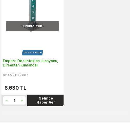
Stokta Yok
Ücretsiz Kargo
Empero Dezenfektan İstasyonu,
Dirsekten Kumandalı
101.EMP.DKE.007
6.630
TL
Gelince
Haber Ver