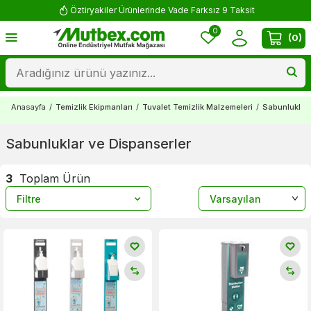
Öztiryakiler Ürünlerinde Vade Farksız 9 Taksit
0
(
0
)
Anasayfa
/
Temizlik Ekipmanları
/
Tuvalet Temizlik Malzemeleri
/
Sabunluklar 
Sabunluklar ve Dispanserler
3
Toplam Ürün
Filtre