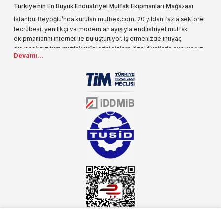
Türkiye’nin En Büyük Endüstriyel Mutfak Ekipmanları Mağazası
İstanbul Beyoğlu’nda kurulan mutbex.com, 20 yıldan fazla sektörel
tecrübesi, yenilikçi ve modern anlayışıyla endüstriyel mutfak
ekipmanlarını internet ile buluşturuyor. İşletmenizde ihtiyaç
duyacağınız tüm mutfak ürünlerini sizlere özel fiyatlarla sunuyoruz.
Devamı...
Endüstriyel mutfak malzemesi deyince akla gelen ilk adreslerden
biri olarak, ürün çeşitlerimizi her gün artırıyoruz. Uzun yıllardır
sektörün farklı alanlarında da faliyet gösteren mutbex.com,
Öztiryakiler resmi bayisidir. Öztiryakiler ürünleri üzerinde büyük bir
donanıma sahip ekibi ile müşterilerine koşulsuz destek sunan
mutbex.com ile endüstriyel mutfak malzemeleri konusunda
alacağınız hizmet standartların her zaman üstünde olacaktır.