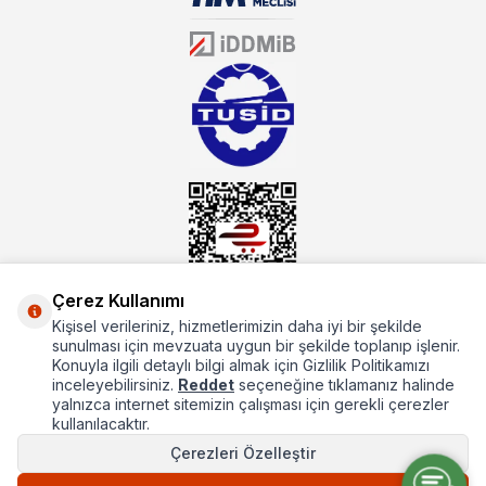
Öztiryakiler resmi bayisidir. Öztiryakiler ürünleri üzerinde büyük bir
donanıma sahip ekibi ile müşterilerine koşulsuz destek sunan
mutbex.com ile endüstriyel mutfak malzemeleri konusunda
alacağınız hizmet standartların her zaman üstünde olacaktır.
Çerez Kullanımı
Kişisel verileriniz, hizmetlerimizin daha iyi bir şekilde
Hakkımızda
sunulması için mevzuata uygun bir şekilde toplanıp işlenir.
Konuyla ilgili detaylı bilgi almak için Gizlilik Politikamızı
Hızlı Erişim
inceleyebilirsiniz.
Reddet
seçeneğine tıklamanız halinde
yalnızca internet sitemizin çalışması için gerekli çerezler
Popüler Kategoriler
kullanılacaktır.
Çerezleri Özelleştir
Popüler Markalar