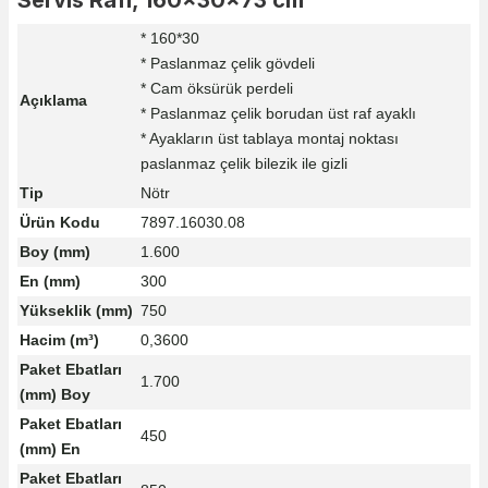
* 160*30
* Paslanmaz çelik gövdeli
* Cam öksürük perdeli
Açıklama
* Paslanmaz çelik borudan üst raf ayaklı
* Ayakların üst tablaya montaj noktası
paslanmaz çelik bilezik ile gizli
Tip
Nötr
Ürün Kodu
7897.16030.08
Boy (mm)
1.600
En (mm)
300
Yükseklik (mm)
750
Hacim (m³)
0,3600
Paket Ebatları
1.700
(mm) Boy
Paket Ebatları
450
(mm) En
Paket Ebatları