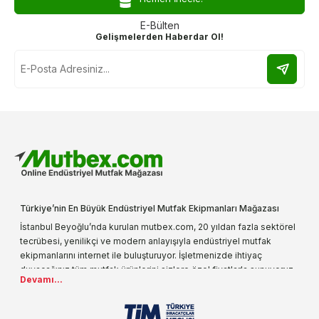
E-Bülten
Gelişmelerden Haberdar Ol!
Türkiye’nin En Büyük Endüstriyel Mutfak Ekipmanları Mağazası
İstanbul Beyoğlu’nda kurulan mutbex.com, 20 yıldan fazla sektörel
tecrübesi, yenilikçi ve modern anlayışıyla endüstriyel mutfak
ekipmanlarını internet ile buluşturuyor. İşletmenizde ihtiyaç
duyacağınız tüm mutfak ürünlerini sizlere özel fiyatlarla sunuyoruz.
Devamı...
Endüstriyel mutfak malzemesi deyince akla gelen ilk adreslerden
biri olarak, ürün çeşitlerimizi her gün artırıyoruz. Uzun yıllardır
sektörün farklı alanlarında da faliyet gösteren mutbex.com,