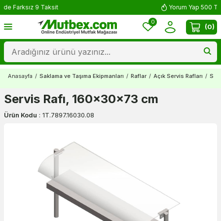
Yorum Yap 500 TL Kazan!
0
(
0
)
Anasayfa
/
Saklama ve Taşıma Ekipmanları
/
Raflar
/
Açık Servis Rafları
/
Ser
Servis Rafı, 160x30x73 cm
Ürün Kodu
:
1T.7897.16030.08