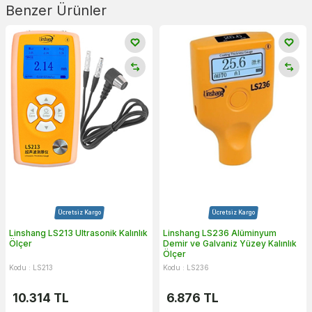
Benzer Ürünler
Ücretsiz Kargo
Ücretsiz Kargo
Linshang LS213 Ultrasonik Kalınlık
Linshang LS236 Alüminyum
Ölçer
Demir ve Galvaniz Yüzey Kalınlık
Ölçer
Kodu : LS213
Kodu : LS236
10.314
TL
6.876
TL