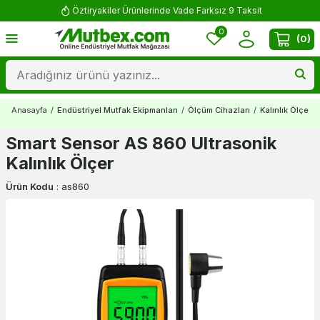
Öztiryakiler Ürünlerinde Vade Farksız 9 Taksit
0
(
0
)
Anasayfa
/
Endüstriyel Mutfak Ekipmanları
/
Ölçüm Cihazları
/
Kalınlık Ölçerle
Smart Sensor AS 860 Ultrasonik
Kalınlık Ölçer
Ürün Kodu
:
as860