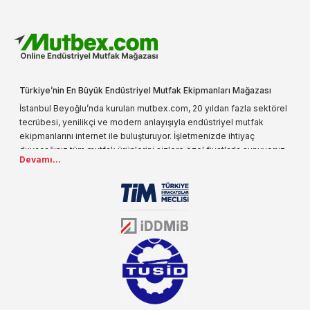
Türkiye’nin En Büyük Endüstriyel Mutfak Ekipmanları Mağazası
İstanbul Beyoğlu’nda kurulan mutbex.com, 20 yıldan fazla sektörel
tecrübesi, yenilikçi ve modern anlayışıyla endüstriyel mutfak
ekipmanlarını internet ile buluşturuyor. İşletmenizde ihtiyaç
duyacağınız tüm mutfak ürünlerini sizlere özel fiyatlarla sunuyoruz.
Devamı...
Endüstriyel mutfak malzemesi deyince akla gelen ilk adreslerden
biri olarak, ürün çeşitlerimizi her gün artırıyoruz. Uzun yıllardır
sektörün farklı alanlarında da faliyet gösteren mutbex.com,
Öztiryakiler resmi bayisidir. Öztiryakiler ürünleri üzerinde büyük bir
donanıma sahip ekibi ile müşterilerine koşulsuz destek sunan
mutbex.com ile endüstriyel mutfak malzemeleri konusunda
alacağınız hizmet standartların her zaman üstünde olacaktır.