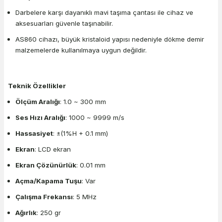
Darbelere karşı dayanıklı mavi taşıma çantası ile cihaz ve
aksesuarları güvenle taşınabilir.
AS860 cihazı, büyük kristaloid yapısı nedeniyle dökme demir
malzemelerde kullanılmaya uygun değildir.
Teknik Özellikler
Ölçüm Aralığı
: 1.0 ~ 300 mm
Ses Hızı Aralığı
: 1000 ~ 9999 m/s
Hassasiyet
: ±(1%H + 0.1 mm)
Ekran
: LCD ekran
Ekran Çözünürlük
: 0.01 mm
Açma/Kapama Tuşu
: Var
Çalışma Frekansı
: 5 MHz
Ağırlık
: 250 gr