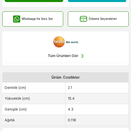
Whatsapp İle Soru Sor
Ödeme Seçenekleri
Tüm Ürünleri Gör
Ürün
Özellikler
Derinlik (cm)
2.1
Yükseklik (cm)
15.4
Genişlik (cm)
4.3
Ağırlık
0.118