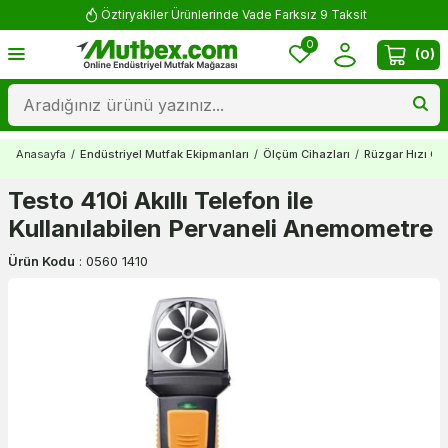
Öztiryakiler Ürünlerinde Vade Farksız 9 Taksit
0
(
0
)
Anasayfa
/
Endüstriyel Mutfak Ekipmanları
/
Ölçüm Cihazları
/
Rüzgar Hızı Ölç
Testo 410i Akıllı Telefon ile
Kullanılabilen Pervaneli Anemometre
Ürün Kodu
:
0560 1410