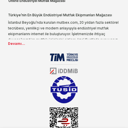
Türkiye’nin En Büyük Endüstriyel Mutfak Ekipmanları Mağazası
İstanbul Beyoğlu’nda kurulan mutbex.com, 20 yıldan fazla sektörel
tecrübesi, yenilikçi ve modern anlayışıyla endüstriyel mutfak
ekipmanlarını internet ile buluşturuyor. İşletmenizde ihtiyaç
duyacağınız tüm mutfak ürünlerini sizlere özel fiyatlarla sunuyoruz.
Devamı...
Endüstriyel mutfak malzemesi deyince akla gelen ilk adreslerden
biri olarak, ürün çeşitlerimizi her gün artırıyoruz. Uzun yıllardır
sektörün farklı alanlarında da faliyet gösteren mutbex.com,
Öztiryakiler resmi bayisidir. Öztiryakiler ürünleri üzerinde büyük bir
donanıma sahip ekibi ile müşterilerine koşulsuz destek sunan
mutbex.com ile endüstriyel mutfak malzemeleri konusunda
alacağınız hizmet standartların her zaman üstünde olacaktır.