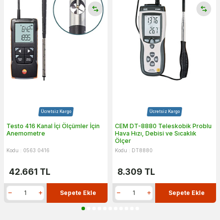
Ücretsiz Kargo
Ücretsiz Kargo
Testo 416 Kanal İçi Ölçümler İçin
CEM DT-8880 Teleskobik Problu
Anemometre
Hava Hızı, Debisi ve Sıcaklık
Ölçer
Kodu : 0563 0416
Kodu : DT8880
42.661
TL
8.309
TL
Sepete Ekle
Sepete Ekle