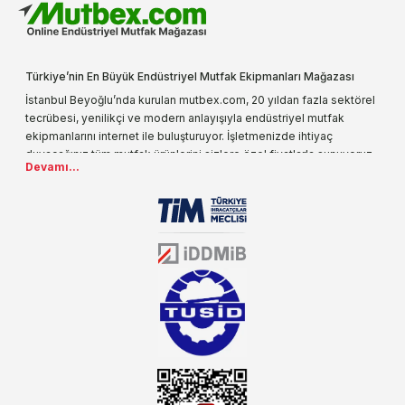
Türkiye’nin En Büyük Endüstriyel Mutfak Ekipmanları Mağazası
İstanbul Beyoğlu’nda kurulan mutbex.com, 20 yıldan fazla sektörel
tecrübesi, yenilikçi ve modern anlayışıyla endüstriyel mutfak
ekipmanlarını internet ile buluşturuyor. İşletmenizde ihtiyaç
duyacağınız tüm mutfak ürünlerini sizlere özel fiyatlarla sunuyoruz.
Devamı...
Endüstriyel mutfak malzemesi deyince akla gelen ilk adreslerden
biri olarak, ürün çeşitlerimizi her gün artırıyoruz. Uzun yıllardır
sektörün farklı alanlarında da faliyet gösteren mutbex.com,
Öztiryakiler resmi bayisidir. Öztiryakiler ürünleri üzerinde büyük bir
donanıma sahip ekibi ile müşterilerine koşulsuz destek sunan
mutbex.com ile endüstriyel mutfak malzemeleri konusunda
alacağınız hizmet standartların her zaman üstünde olacaktır.