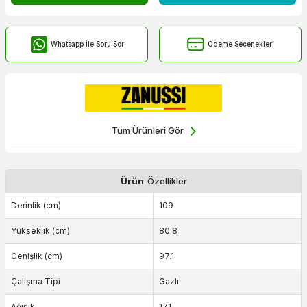
Whatsapp İle Soru Sor
Ödeme Seçenekleri
Tüm Ürünleri Gör
Ürün
Özellikler
Derinlik (cm)
109
Yükseklik (cm)
80.8
Genişlik (cm)
97.1
Çalışma Tipi
Gazlı
Ağırlık
171