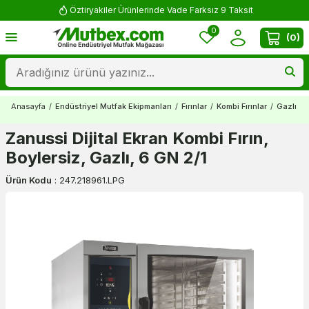
Öztiryakiler Ürünlerinde Vade Farksız 9 Taksit
0
(
0
)
Anasayfa
/
Endüstriyel Mutfak Ekipmanları
/
Fırınlar
/
Kombi Fırınlar
/
Gazlı Ko
Zanussi Dijital Ekran Kombi Fırın,
Boylersiz, Gazlı, 6 GN 2/1
Ürün Kodu
:
247.218961.LPG