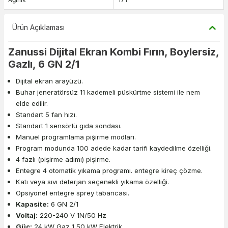
Ürün Açıklaması
Zanussi Dijital Ekran Kombi Fırın, Boylersiz,
Gazlı, 6 GN 2/1
Dijital ekran arayüzü.
Buhar jeneratörsüz 11 kademeli püskürtme sistemi ile nem
elde edilir.
Standart 5 fan hızı.
Standart 1 sensörlü gıda sondası.
Manuel programlama pişirme modları.
Program modunda 100 adede kadar tarifi kaydedilme özelliği.
4 fazlı (pişirme adımı) pişirme.
Entegre 4 otomatik yıkama programı. entegre kireç çözme.
Katı veya sıvı deterjan seçenekli yıkama özelliği.
Opsiyonel entegre sprey tabancası.
Kapasite:
6 GN 2/1
Voltaj:
220-240 V 1N/50 Hz
Güç:
24 kW Gaz 1,50 kW Elektrik