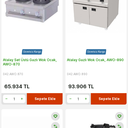
Ücretsiz Kargo
Ücretsiz Kargo
Atalay Set Üstü Gazlı Wok Ocak,
Atalay Gazlı Wok Ocak, AWO-890
AWO-870
042.AWO.870
042.AWO.890
65.934
TL
93.906
TL
Sepete Ekle
Sepete Ekle