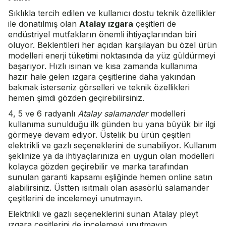
Sıklıkla tercih edilen ve kullanıcı dostu teknik özellikler
ile donatılmış olan
Atalay ızgara
çeşitleri de
endüstriyel mutfakların önemli ihtiyaçlarından biri
oluyor. Beklentileri her açıdan karşılayan bu özel ürün
modelleri enerji tüketimi noktasında da yüz güldürmeyi
başarıyor. Hızlı ısınan ve kısa zamanda kullanıma
hazır hale gelen ızgara çeşitlerine daha yakından
bakmak isterseniz görselleri ve teknik özellikleri
hemen şimdi gözden geçirebilirsiniz.
4, 5 ve 6 radyanlı
Atalay salamander
modelleri
kullanıma sunulduğu ilk günden bu yana büyük bir ilgi
görmeye devam ediyor. Üstelik bu ürün çeşitleri
elektrikli ve gazlı seçeneklerini de sunabiliyor. Kullanım
şeklinize ya da ihtiyaçlarınıza en uygun olan modelleri
kolayca gözden geçirebilir ve marka tarafından
sunulan garanti kapsamı eşliğinde hemen online satın
alabilirsiniz. Üstten ısıtmalı olan asasörlü salamander
çeşitlerini de incelemeyi unutmayın.
Elektrikli ve gazlı seçeneklerini sunan Atalay pleyt
ızgara çeşitlerini de incelemeyi unutmayın.