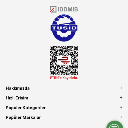
Öztiryakiler resmi bayisidir. Öztiryakiler ürünleri üzerinde büyük bir
donanıma sahip ekibi ile müşterilerine koşulsuz destek sunan
mutbex.com ile endüstriyel mutfak malzemeleri konusunda
alacağınız hizmet standartların her zaman üstünde olacaktır.
Hakkımızda
Hızlı Erişim
Popüler Kategoriler
Popüler Markalar