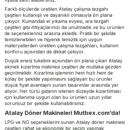
fiyatla satın alabilirsiniz.
Farklı ölçülerde üretilen Atalay çalışma tezgahı
çeşitleri kullanışlı ve dayanıklı olmasıyla ön plana
çıkıyor. Kumandalı el yıkama evyesi, ara tezgah
çeşitleri gibi ihtiyaçlarınızı da unutmadık ve bu ürünleri
de seçenekleriniz arasına ekledik. Pratik bir şekilde
temizlenebilen ve hijyenik temizlik için uygun
materyallerden üretilen çalışma tezgahları, kullanım
konforu açısından da dikkat çekiyor.
Düşük enerji tüketimi açısından ön plana çıkan Atalay
ekmek kızartma makinesi çeşitleri de mutlaka gözden
geçirilmelidir. Kızartma işleminin hem hızlı hem de
kolay bir şekilde yapılmasını sağlayan bu ürünler
düşük fiyat avantajını sunan tasarımlar arasında yer
alıyor. Her türlü gıdanın istenen düzeyde kızartılması
için kullanıma uygun olan bu ürünleri uzun yıllar
sorunsuz bir şekilde kullanabilirsiniz.
Atalay Döner Makineleri Mutbex.com’da!
LPG ve NG seçeneklerini sunan
Atalay döner makinesi
çeşitleri rahat ve ekonomik bir seçim yapmak