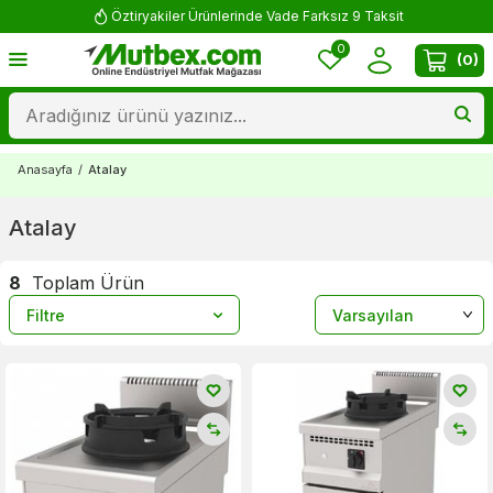
Öztiryakiler Ürünlerinde Vade Farksız 9 Taksit
0
(
0
)
Anasayfa
/
Atalay
Atalay
8
Toplam Ürün
Filtre