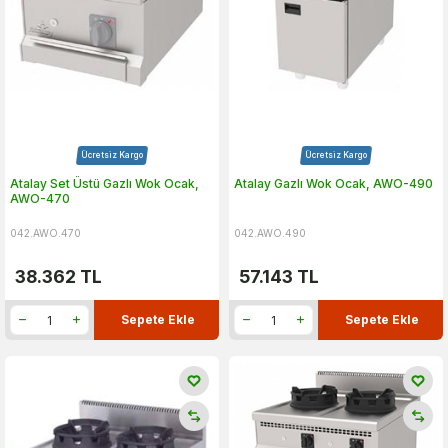
Ücretsiz Kargo
Ücretsiz Kargo
Atalay Set Üstü Gazlı Wok Ocak,
Atalay Gazlı Wok Ocak, AWO-490
AWO-470
042.AWO.470
042.AWO.490
38.362
TL
57.143
TL
Sepete Ekle
Sepete Ekle