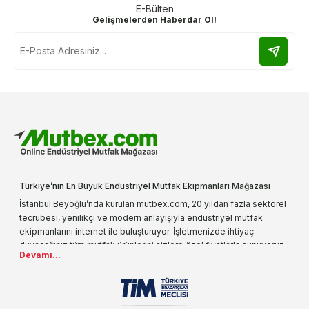
E-Bülten
Gelişmelerden Haberdar Ol!
Türkiye’nin En Büyük Endüstriyel Mutfak Ekipmanları Mağazası
İstanbul Beyoğlu’nda kurulan mutbex.com, 20 yıldan fazla sektörel
tecrübesi, yenilikçi ve modern anlayışıyla endüstriyel mutfak
ekipmanlarını internet ile buluşturuyor. İşletmenizde ihtiyaç
duyacağınız tüm mutfak ürünlerini sizlere özel fiyatlarla sunuyoruz.
Devamı...
Endüstriyel mutfak malzemesi deyince akla gelen ilk adreslerden
biri olarak, ürün çeşitlerimizi her gün artırıyoruz. Uzun yıllardır
sektörün farklı alanlarında da faliyet gösteren mutbex.com,
Öztiryakiler resmi bayisidir. Öztiryakiler ürünleri üzerinde büyük bir