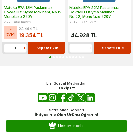
Mateka EPA 12M Paslanmaz
Mateka EPA 22M Paslanmaz
Gövdeli Et Kıyma Makinesi, No.12,
Gövdeli Et Kıyma Makinesi,
Monofaze 220V
No.22, Monofaze 220V
Kodu : 086.106913
Kodu : 086.107301
22.464
TL
%
14
19.354
TL
44.928
TL
Sepete Ekle
Sepete Ekle
Bizi Sosyal Medyadan
Takip Et!
Satın Alma Rehberi
İhtiyacınız Olan Ürünü Öğrenin!
Hemen İncele!