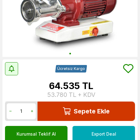
Ücretsiz Kargo
64.535
TL
53.780
TL + KDV
Sepete Ekle
Kurumsal Teklif Al
Export Deal