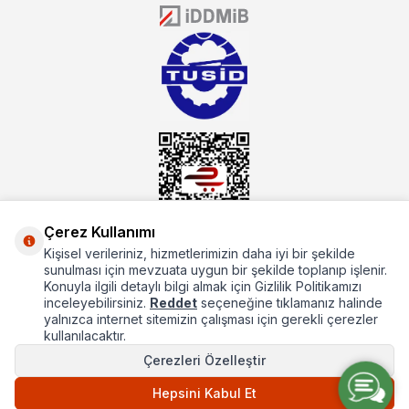
donanıma sahip ekibi ile müşterilerine koşulsuz destek sunan
mutbex.com ile endüstriyel mutfak malzemeleri konusunda
alacağınız hizmet standartların her zaman üstünde olacaktır.
Çerez Kullanımı
Kişisel verileriniz, hizmetlerimizin daha iyi bir şekilde
Hakkımızda
sunulması için mevzuata uygun bir şekilde toplanıp işlenir.
Konuyla ilgili detaylı bilgi almak için Gizlilik Politikamızı
Hızlı Erişim
inceleyebilirsiniz.
Reddet
seçeneğine tıklamanız halinde
yalnızca internet sitemizin çalışması için gerekli çerezler
Popüler Kategoriler
kullanılacaktır.
Çerezleri Özelleştir
Popüler Markalar
Hepsini Kabul Et