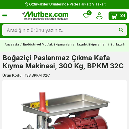
Öztiryakiler Ürünlerinde Vade Farksız 9 Taksit
0
(
0
)
Anasayfa
/
Endüstriyel Mutfak Ekipmanları
/
Hazırlık Ekipmanları
/
Et Hazırlık 
Boğaziçi Paslanmaz Çıkma Kafa
Kıyma Makinesi, 300 Kg, BPKM 32C
Ürün Kodu
:
138.BPKM.32C