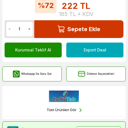
222
TL
%72
185
TL + KDV
Sepete Ekle
Kurumsal Teklif Al
Export Deal
Whatsapp İle Soru Sor
Ödeme Seçenekleri
Tüm Ürünleri Gör