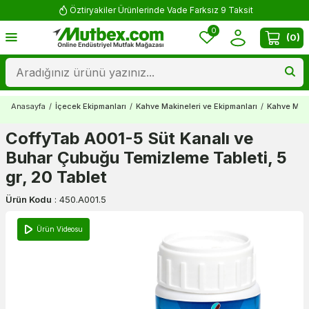
Öztiryakiler Ürünlerinde Vade Farksız 9 Taksit
0
(
0
)
Anasayfa
/
İçecek Ekipmanları
/
Kahve Makineleri ve Ekipmanları
/
Kahve Maki
CoffyTab A001-5 Süt Kanalı ve
Buhar Çubuğu Temizleme Tableti, 5
gr, 20 Tablet
Ürün Kodu
:
450.A001.5
Ürün Videosu