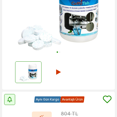
Aynı Gün Kargo
Avantajlı Ürün
804
TL