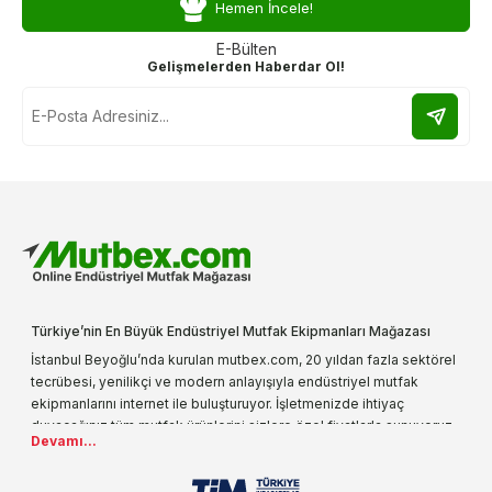
Hemen İncele!
E-Bülten
Gelişmelerden Haberdar Ol!
Türkiye’nin En Büyük Endüstriyel Mutfak Ekipmanları Mağazası
İstanbul Beyoğlu’nda kurulan mutbex.com, 20 yıldan fazla sektörel
tecrübesi, yenilikçi ve modern anlayışıyla endüstriyel mutfak
ekipmanlarını internet ile buluşturuyor. İşletmenizde ihtiyaç
duyacağınız tüm mutfak ürünlerini sizlere özel fiyatlarla sunuyoruz.
Devamı...
Endüstriyel mutfak malzemesi deyince akla gelen ilk adreslerden
biri olarak, ürün çeşitlerimizi her gün artırıyoruz. Uzun yıllardır
sektörün farklı alanlarında da faliyet gösteren mutbex.com,