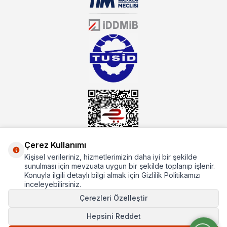
Öztiryakiler resmi bayisidir. Öztiryakiler ürünleri üzerinde büyük bir
donanıma sahip ekibi ile müşterilerine koşulsuz destek sunan
mutbex.com ile endüstriyel mutfak malzemeleri konusunda
alacağınız hizmet standartların her zaman üstünde olacaktır.
Çerez Kullanımı
Kişisel verileriniz, hizmetlerimizin daha iyi bir şekilde
Hakkımızda
sunulması için mevzuata uygun bir şekilde toplanıp işlenir.
Konuyla ilgili detaylı bilgi almak için Gizlilik Politikamızı
Hızlı Erişim
inceleyebilirsiniz.
Çerezleri Özelleştir
Popüler Kategoriler
Hepsini Reddet
Popüler Markalar