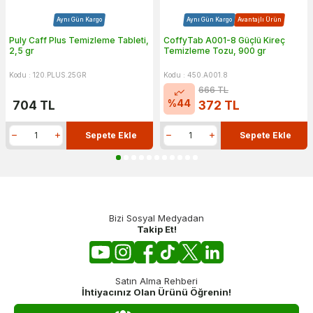
Aynı Gün Kargo
Aynı Gün Kargo
Avantajlı Ürün
Puly Caff Plus Temizleme Tableti,
CoffyTab A001-8 Güçlü Kireç
2,5 gr
Temizleme Tozu, 900 gr
Kodu : 120.PLUS.25GR
Kodu : 450.A001.8
666
TL
%
44
704
TL
372
TL
Sepete Ekle
Sepete Ekle
Bizi Sosyal Medyadan
Takip Et!
Satın Alma Rehberi
İhtiyacınız Olan Ürünü Öğrenin!