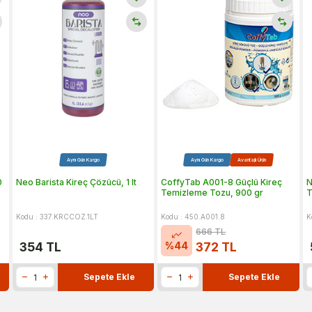
Aynı Gün Kargo
Aynı Gün Kargo
Avantajlı Ürün
0
Neo Barista Kireç Çözücü, 1 lt
CoffyTab A001-8 Güçlü Kireç
N
Temizleme Tozu, 900 gr
T
Kodu : 337.KRCCOZ.1LT
Kodu : 450.A001.8
K
666
TL
%
44
354
TL
372
TL
Sepete Ekle
Sepete Ekle