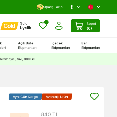
₺
Yorum Yap 500 TL Kazan!
Sipariş Takip
0
Gold
Sepet
Üyelik
(
0
)
k
Açık Büfe
İçecek
Bar
leri
Ekipmanları
Ekipmanları
Ekipmanları
emizleyici, Sıvı, 1000 ml
Aynı Gün Kargo
Avantajlı Ürün
840
TL