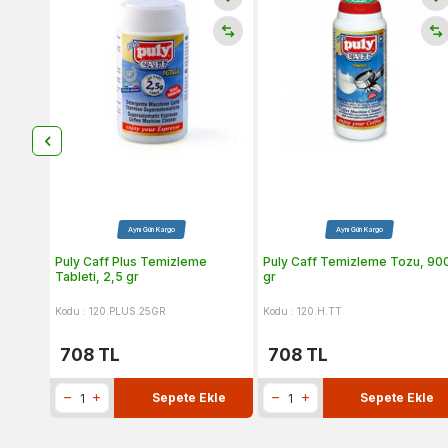
Aynı Gün Kargo
Aynı Gün Kargo
Puly Caff Plus Temizleme
Puly Caff Temizleme Tozu, 90
Tableti, 2,5 gr
gr
Kodu : 120.PLUS.25GR
Kodu : 120.H.TT
708
TL
708
TL
Sepete Ekle
Sepete Ekle