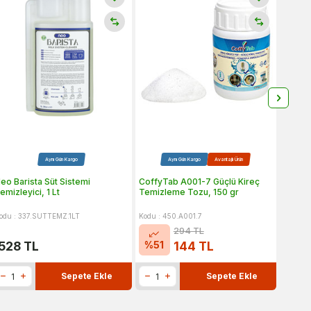
Aynı Gün Kargo
Aynı Gün Kargo
Avantajlı Ürün
eo Barista Süt Sistemi
CoffyTab A001-7 Güçlü Kireç
Neo Ba
emizleyici, 1 Lt
Temizleme Tozu, 150 gr
Temizl
150 ml
odu : 337.SUTTEMZ.1LT
Kodu : 450.A001.7
Kodu : 
294
TL
%
51
%
16
528
TL
144
TL
Sepete Ekle
Sepete Ekle