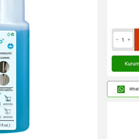
Kurums
What