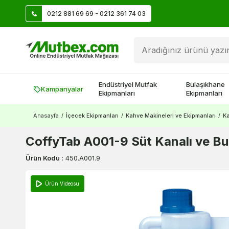
0212 881 69 69 - 0212 361 74 03
Üye Ol İlk Siparişte 500 TL Kazan!
Endüstriyel Mutfak
Bulaşıkhane
Kampanyalar
Ekipmanları
Ekipmanları
Anasayfa
/
İçecek Ekipmanları
/
Kahve Makineleri ve Ekipmanları
/
Ka
CoffyTab A001-9 Süt Kanalı ve Buh
Ürün Kodu
:
450.A001.9
Ürün Videosu