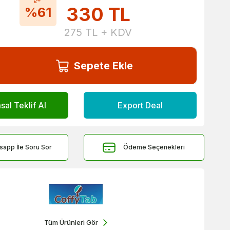
330
TL
%61
275
TL + KDV
Sepete Ekle
al Teklif Al
Export Deal
sapp İle Soru Sor
Ödeme Seçenekleri
Tüm Ürünleri Gör