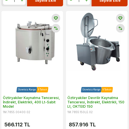
Sepete Ekle
Sepete Ekle
Ücretsiz Kargo
9 Taksit
Ücretsiz Kargo
9 Taksit
Öztiryakiler Kaynatma Tenceresi,
Öztiryakiler Devrilir Kaynatma
İndirekt, Elektrikli, 400 Lt-Sabit
Tenceresi, İndirekt, Elektrikli, 150
Model
Lt, OKTEID 150
1M.7855.00400.02
1M.7855.150LE.02
566.112
TL
857.916
TL