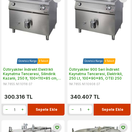
Ücretsiz Kargo
9 Taksit
Ücretsiz Kargo
9 Taksit
Öztiryakiler İndirekt Elektrikli
Öztiryakiler 900 Seri İndirekt
Kaynatma Tenceresi, Silindirik
Kaynatma Tenceresi, Elektrikli,
Kazanlı, 250 lt, 100x110x85 cm,
250 Lt, 100*90*85, OTEI 250
OTEIR 250
1M.7855.N1.10118.07
1M.7855.N1.10908.07
300.316
TL
340.407
TL
Sepete Ekle
Sepete Ekle