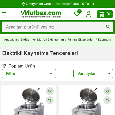
ksit
Yorum Yap 500 TL Kazan!
0
(
0
)
Anasayfa
/
Endüstriyel Mutfak Ekipmanları
/
Pişirme Ekipmanları
/
Kaynatma Te
Elektrikli Kaynatma Tencereleri
17
Toplam Ürün
Filtre