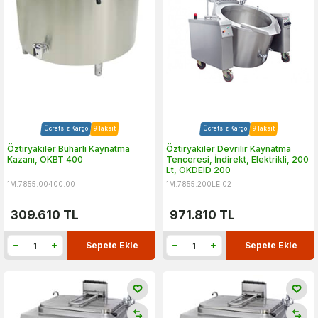
Ücretsiz Kargo
9 Taksit
Ücretsiz Kargo
9 Taksit
Öztiryakiler Buharlı Kaynatma
Öztiryakiler Devrilir Kaynatma
Kazanı, OKBT 400
Tenceresi, İndirekt, Elektrikli, 200
Lt, OKDEID 200
1M.7855.00400.00
1M.7855.200LE.02
309.610
TL
971.810
TL
Sepete Ekle
Sepete Ekle