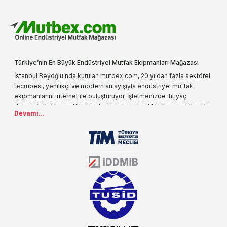
Türkiye’nin En Büyük Endüstriyel Mutfak Ekipmanları Mağazası
İstanbul Beyoğlu’nda kurulan mutbex.com, 20 yıldan fazla sektörel
tecrübesi, yenilikçi ve modern anlayışıyla endüstriyel mutfak
ekipmanlarını internet ile buluşturuyor. İşletmenizde ihtiyaç
duyacağınız tüm mutfak ürünlerini sizlere özel fiyatlarla sunuyoruz.
Devamı...
Endüstriyel mutfak malzemesi deyince akla gelen ilk adreslerden
biri olarak, ürün çeşitlerimizi her gün artırıyoruz. Uzun yıllardır
sektörün farklı alanlarında da faliyet gösteren mutbex.com,
Öztiryakiler resmi bayisidir. Öztiryakiler ürünleri üzerinde büyük bir
donanıma sahip ekibi ile müşterilerine koşulsuz destek sunan
mutbex.com ile endüstriyel mutfak malzemeleri konusunda
alacağınız hizmet standartların her zaman üstünde olacaktır.