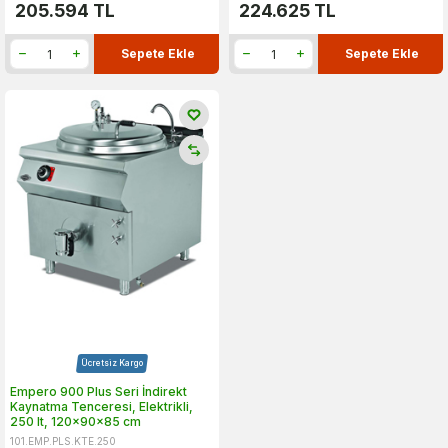
205.594
TL
224.625
TL
Sepete Ekle
Sepete Ekle
Ücretsiz Kargo
Empero 900 Plus Seri İndirekt
Kaynatma Tenceresi, Elektrikli,
250 lt, 120x90x85 cm
101.EMP.PLS.KTE.250