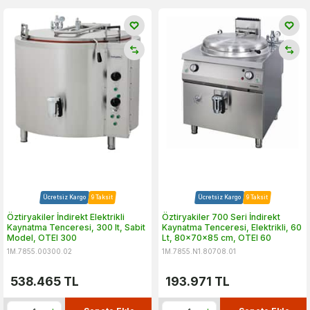
Ücretsiz Kargo
9 Taksit
Ücretsiz Kargo
9 Taksit
Öztiryakiler İndirekt Elektrikli
Öztiryakiler 700 Seri İndirekt
Kaynatma Tenceresi, 300 lt, Sabit
Kaynatma Tenceresi, Elektrikli, 60
Model, OTEI 300
Lt, 80x70x85 cm, OTEI 60
1M.7855.00300.02
1M.7855.N1.80708.01
538.465
TL
193.971
TL