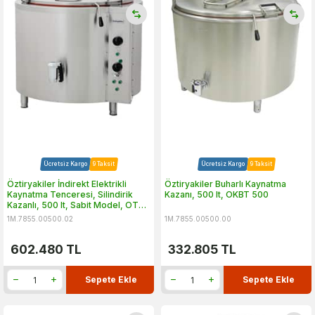
Ücretsiz Kargo
9 Taksit
Ücretsiz Kargo
9 Taksit
Öztiryakiler İndirekt Elektrikli
Öztiryakiler Buharlı Kaynatma
Kaynatma Tenceresi, Silindirik
Kazanı, 500 lt, OKBT 500
Kazanlı, 500 lt, Sabit Model, OTEI
500
1M.7855.00500.02
1M.7855.00500.00
602.480
TL
332.805
TL
Sepete Ekle
Sepete Ekle