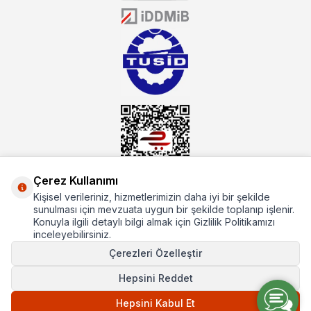
donanıma sahip ekibi ile müşterilerine koşulsuz destek sunan
mutbex.com ile endüstriyel mutfak malzemeleri konusunda
alacağınız hizmet standartların her zaman üstünde olacaktır.
Çerez Kullanımı
Kişisel verileriniz, hizmetlerimizin daha iyi bir şekilde
Hakkımızda
sunulması için mevzuata uygun bir şekilde toplanıp işlenir.
Konuyla ilgili detaylı bilgi almak için Gizlilik Politikamızı
Hızlı Erişim
inceleyebilirsiniz.
Çerezleri Özelleştir
Popüler Kategoriler
Hepsini Reddet
Popüler Markalar
Hepsini Kabul Et