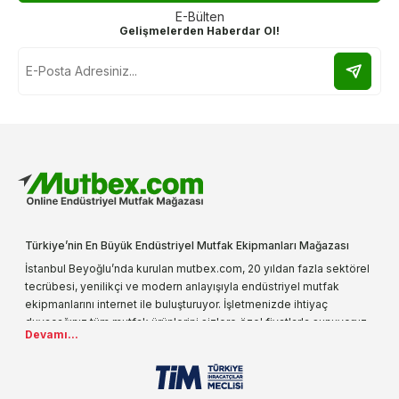
E-Bülten
Gelişmelerden Haberdar Ol!
Türkiye’nin En Büyük Endüstriyel Mutfak Ekipmanları Mağazası
İstanbul Beyoğlu’nda kurulan mutbex.com, 20 yıldan fazla sektörel
tecrübesi, yenilikçi ve modern anlayışıyla endüstriyel mutfak
ekipmanlarını internet ile buluşturuyor. İşletmenizde ihtiyaç
duyacağınız tüm mutfak ürünlerini sizlere özel fiyatlarla sunuyoruz.
Devamı...
Endüstriyel mutfak malzemesi deyince akla gelen ilk adreslerden
biri olarak, ürün çeşitlerimizi her gün artırıyoruz. Uzun yıllardır
sektörün farklı alanlarında da faliyet gösteren mutbex.com,
Öztiryakiler resmi bayisidir. Öztiryakiler ürünleri üzerinde büyük bir