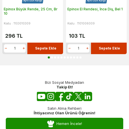
Aynı Gün Kargo
Aynı Gün Kargo
Epinox Büyük Rende, 25 Cm, Br
Epinox El Rendesi, İnce Diş, Bel 1
10
Kodu : 1103010309
Kodu : 1101006009
296
TL
103
TL
Sepete Ekle
Sepete Ekle
Bizi Sosyal Medyadan
Takip Et!
Satın Alma Rehberi
İhtiyacınız Olan Ürünü Öğrenin!
Hemen İncele!