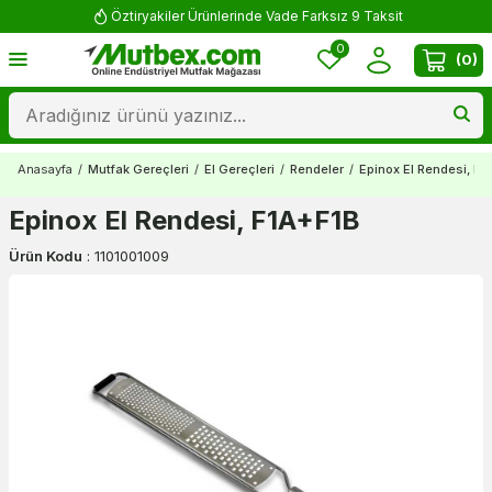
Öztiryakiler Ürünlerinde Vade Farksız 9 Taksit
0
(
0
)
Anasayfa
/
Mutfak Gereçleri
/
El Gereçleri
/
Rendeler
/
Epinox El Rendesi, F1
Epinox El Rendesi, F1A+F1B
Ürün Kodu
:
1101001009