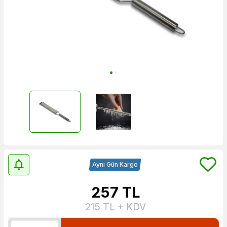
Aynı Gün Kargo
257
TL
215
TL + KDV