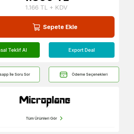
1.166
TL + KDV
Sepete Ekle
al Teklif Al
Export Deal
sapp İle Soru Sor
Ödeme Seçenekleri
Tüm Ürünleri Gör