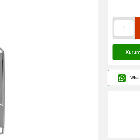
Kurums
What