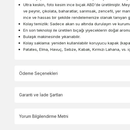
Ultra keskin, foto kesim ince bıçak ABD'de üretilmiştir. M
ve peynir, çikolata, baharatlar, sarımsak, zencefil, yer man
ince ve hassas bir şekilde rendelemenize olanak tanıyan g
Kolay temizlik: Sadece akan su altında durulayın ve kuruma
En son teknoloji ile üretilen bıçağı yiyeceklerin doğal aroma
Bulaşık makinesinde yıkanabilir.
Kolay saklama: yeniden kullanılabilir koruyucu kapak (kapa
Patates, Elma, Havuç, Sebze, Kabak, Kırmızı Lahana, vs. içi
Ödeme Seçenekleri
Garanti ve İade Şartları
Yorum Bilgilendirme Metni