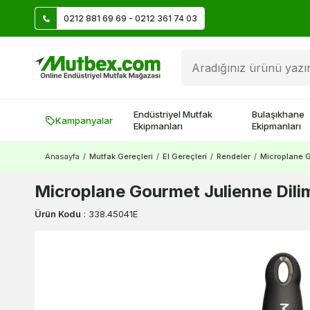
0212 881 69 69 - 0212 361 74 03
Üye Ol İlk Siparişte 500 TL Kazan!
Endüstriyel Mutfak
Bulaşıkhane
Kampanyalar
Ekipmanları
Ekipmanları
Anasayfa
/
Mutfak Gereçleri
/
El Gereçleri
/
Rendeler
/
Microplane G
Microplane Gourmet Julienne Dili
Ürün Kodu
:
338.45041E