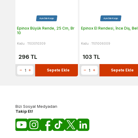
Aynı Gün Kargo
Aynı Gün Kargo
Epinox Büyük Rende, 25 Cm, Br
Epinox El Rendesi, İnce Diş, Bel
10
Kodu : 1103010309
Kodu : 1101006009
296
TL
103
TL
Sepete Ekle
Sepete Ekle
Bizi Sosyal Medyadan
Takip Et!