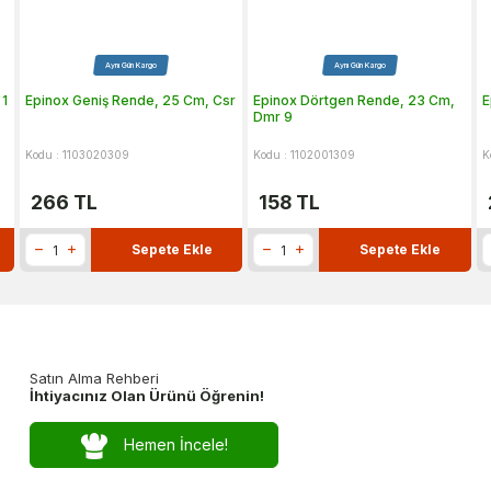
Aynı Gün Kargo
Aynı Gün Kargo
 1
Epinox Geniş Rende, 25 Cm, Csr
Epinox Dörtgen Rende, 23 Cm,
E
Dmr 9
Kodu : 1103020309
Kodu : 1102001309
K
266
TL
158
TL
Sepete Ekle
Sepete Ekle
Satın Alma Rehberi
İhtiyacınız Olan Ürünü Öğrenin!
Hemen İncele!