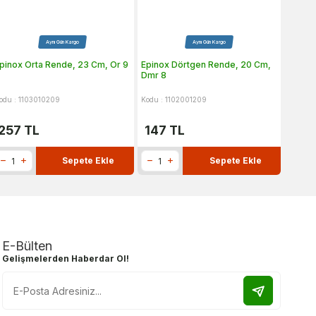
Aynı Gün Kargo
Aynı Gün Kargo
pinox Orta Rende, 23 Cm, Or 9
Epinox Dörtgen Rende, 20 Cm,
Zicco 
Dmr 8
odu : 1103010209
Kodu : 1102001209
Kodu : 
257
TL
147
TL
726
Sepete Ekle
Sepete Ekle
E-Bülten
Gelişmelerden Haberdar Ol!