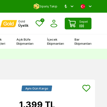
₺
Yorum Yap 500 TL Kazan!
Sipariş Takip
0
Gold
Sepet
Üyelik
(
0
)
k
Açık Büfe
İçecek
Bar
leri
Ekipmanları
Ekipmanları
Ekipmanları
Aynı Gün Kargo
1.399
TL