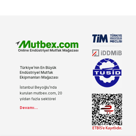
Türkiye’nin En Büyük
Endüstriyel Mutfak
Ekipmanları Mağazası
İstanbul Beyoğlu’nda
kurulan mutbex.com, 20
yıldan fazla sektörel
tecrübesi, yenilikçi ve
Devamı...
modern anlayışıyla
endüstriyel mutfak
ekipmanlarını internet ile
buluşturuyor.
İşletmenizde ihtiyaç