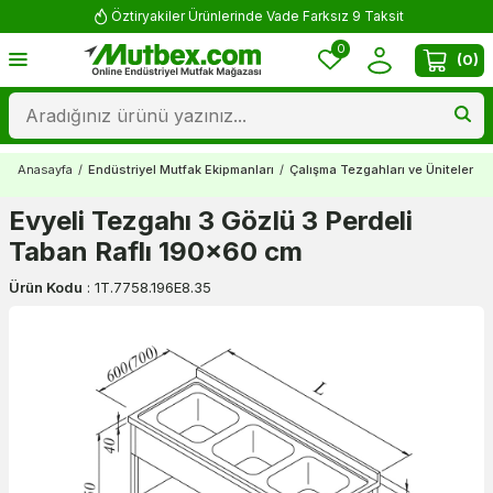
Öztiryakiler Ürünlerinde Vade Farksız 9 Taksit
0
(
0
)
Anasayfa
/
Endüstriyel Mutfak Ekipmanları
/
Çalışma Tezgahları ve Üniteler
/
Evyeli Tezgahı 3 Gözlü 3 Perdeli
Taban Raflı 190x60 cm
Ürün Kodu
:
1T.7758.196E8.35