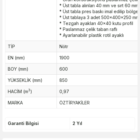
* Üst tabla alınları 40 mm ve sırt 60 mm
* Üst tabla pres baskı imal edilip bölgese
* Üst tablaya 3 adet 500x400x250 mm 
* Tezgah ayakları 40x40 kutu profil
* Paslanmaz çelik taban raflı
* Ayarlanabilir plastik rotil ayaklı
TİP
Nötr
EN (mm)
1900
BOY (mm)
600
YÜKSEKLİK (mm)
850
3
HACİM (m
)
0,97
MARKA
ÖZTİRYAKİLER
Garanti Bilgisi
2 Yıl