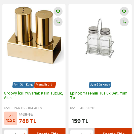
Aynı Gün Kargo
Avantajlı Ürün
Aynı Gün Kargo
Groovy İkili Yuvarlak Kalın Tuzluk,
Epinox Yasemin Tuzluk Set, Ysm
Altın
Tb
Kodu : 246.GRV.104.ALTN
Kodu : 4002020109
1.126
TL
%
30
788
TL
159
TL
Sepete Ekle
Sepete Ekle