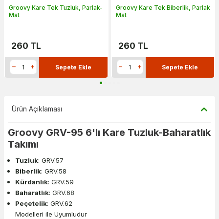
Groovy Kare Tek Tuzluk, Parlak-
Groovy Kare Tek Biberlik, Parlak
Mat
Mat
260
TL
260
TL
Sepete Ekle
Sepete Ekle
Ürün Açıklaması
Groovy GRV-95 6'lı Kare Tuzluk-Baharatlık
Takımı
Tuzluk
: GRV.57
Biberlik
: GRV.58
Kürdanlık
: GRV.59
Baharatlık
: GRV.68
Peçetelik
: GRV.62
Modelleri ile Uyumludur