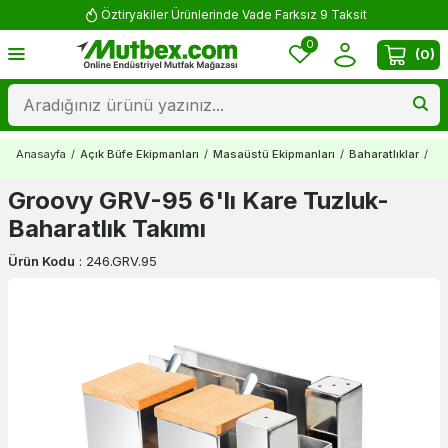
Öztiryakiler Ürünlerinde Vade Farksız 9 Taksit
0
(
0
)
Anasayfa
/
Açık Büfe Ekipmanları
/
Masaüstü Ekipmanları
/
Baharatlıklar
/
Gr
Groovy GRV-95 6'lı Kare Tuzluk-
Baharatlık Takımı
Ürün Kodu
:
246.GRV.95