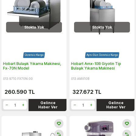
Stokta Yok
Stokta Yok
Ücretsiz Kargo
Aynı Gün Ücretsiz Kargo
Hobart Bulaşık Yıkama Makinesi,
Hobart Amx-10B Giyotin Tip
Fx-70N Model
Bulaşık Yıkama Makinesi
013.9710.FX70N.00
013.AMX10B
260.590
TL
327.672
TL
Gelince
Gelince
Haber Ver
Haber Ver