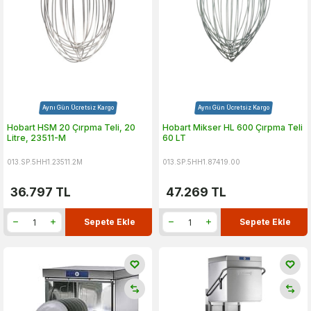
Aynı Gün Ücretsiz Kargo
Aynı Gün Ücretsiz Kargo
Hobart HSM 20 Çırpma Teli, 20
Hobart Mikser HL 600 Çırpma Teli
Litre, 23511-M
60 LT
013.SP.5HH1.23511.2M
013.SP.5HH1.87419.00
36.797
TL
47.269
TL
Sepete Ekle
Sepete Ekle