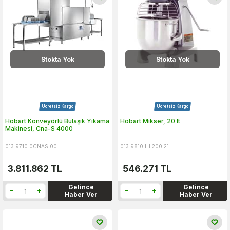
Stokta Yok
Stokta Yok
Ücretsiz Kargo
Ücretsiz Kargo
Hobart Konveyörlü Bulaşık Yıkama
Hobart Mikser, 20 lt
Makinesi, Cna-S 4000
013.9710.0CNAS.00
013.9810.HL200.21
3.811.862
TL
546.271
TL
Gelince
Gelince
Haber Ver
Haber Ver