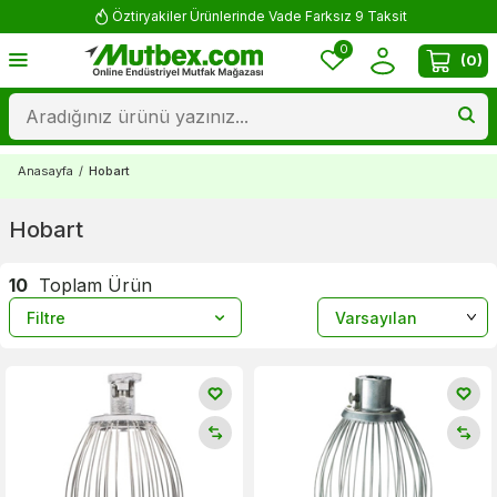
Öztiryakiler Ürünlerinde Vade Farksız 9 Taksit
0
(
0
)
Anasayfa
/
Hobart
Hobart
10
Toplam Ürün
Filtre