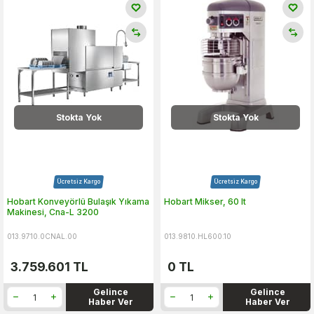
Stokta Yok
Stokta Yok
Ücretsiz Kargo
Ücretsiz Kargo
Hobart Konveyörlü Bulaşık Yıkama
Hobart Mikser, 60 lt
Makinesi, Cna-L 3200
013.9710.0CNAL.00
013.9810.HL600.10
3.759.601
TL
0
TL
Gelince
Gelince
Haber Ver
Haber Ver