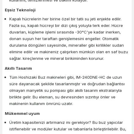
kullanımı, temizlenmesi ve bakımı kolaydır.
Eşsiz Teknoloji
Kapalı hücrelerin her birine özel bir tatlı su jeti enjekte edilir.
Fazla su, kapalı hücreyi bir dizi çıkış yoluyla terk eder. Hücre
duvarları, küpleme işlemi sırasında -30°C'ye kadar inerken,
donan suyun her taraftan genişlemesini engeller. Otomatik
durulama döngüleri sayesinde, mineraller gibi kirlilikler sudan
elimine edilir ve makineniz çalışırken mümkün olan en saf buzu
sağlar. kireçlenme ve mineral birikiminden korunur.
Akıllı Tasarım
Tüm Hoshizaki Buz makineleri gibi, IM-240DNE-HC de uzun
süre dayanacak şekilde tasarlanmıştır ve doğrudan bağlantısı
olmayan manyetik su pompası gibi akıllı tasarım ekstralarıyla
birlikte gelir. Bu eleman, su devresinden sızıntıyı önler ve
makinenin kullanım ömrünü uzatır.
Mükemmel uyum
Üretim kapasitenizi artırmanız mı gerekiyor? Bu buz yapıcılar
istiflenebilir ve modüler kutular ve tabanlarla birleştirilebilir. Bu,