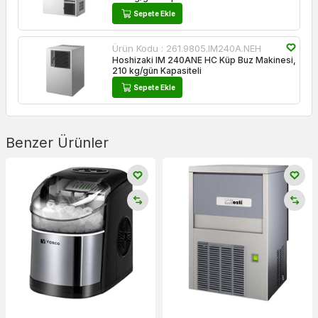
Sepete Ekle
Ürün Kodu :
261.9805.IM240A.NEH
Hoshizaki IM 240ANE HC Küp Buz Makinesi,
210 kg/gün Kapasiteli
Sepete Ekle
Benzer Ürünler