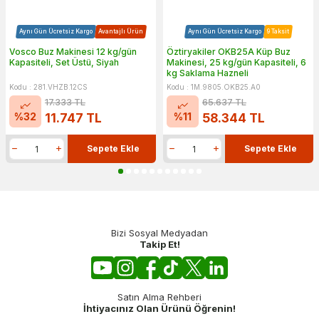
Aynı Gün Ücretsiz Kargo
Avantajlı Ürün
Aynı Gün Ücretsiz Kargo
9 Taksit
Vosco Buz Makinesi 12 kg/gün
Öztiryakiler OKB25A Küp Buz
Kapasiteli, Set Üstü, Siyah
Makinesi, 25 kg/gün Kapasiteli, 6
kg Saklama Hazneli
Kodu : 281.VHZB.12CS
Kodu : 1M.9805.OKB25.A0
17.333
TL
65.637
TL
%
32
%
11
11.747
TL
58.344
TL
Sepete Ekle
Sepete Ekle
Bizi Sosyal Medyadan
Takip Et!
Satın Alma Rehberi
İhtiyacınız Olan Ürünü Öğrenin!