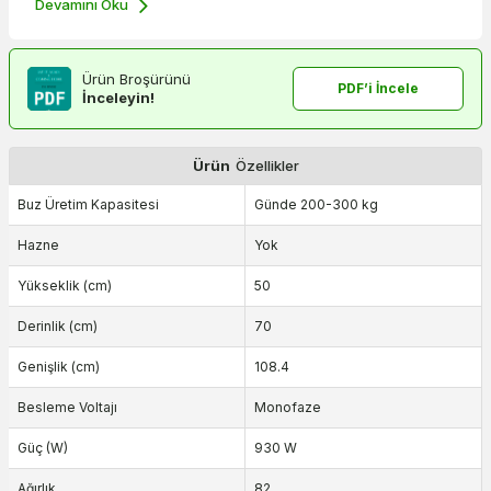
Devamını Oku
Ürün Broşürünü
PDF’i İncele
İnceleyin!
Ürün
Özellikler
Buz Üretim Kapasitesi
Günde 200-300 kg
Hazne
Yok
Yükseklik (cm)
50
Derinlik (cm)
70
Genişlik (cm)
108.4
Besleme Voltajı
Monofaze
Güç (W)
930 W
Ağırlık
82