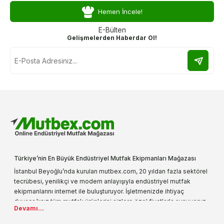
Hemen İncele!
E-Bülten
Gelişmelerden Haberdar Ol!
Türkiye’nin En Büyük Endüstriyel Mutfak Ekipmanları Mağazası
İstanbul Beyoğlu’nda kurulan mutbex.com, 20 yıldan fazla sektörel
tecrübesi, yenilikçi ve modern anlayışıyla endüstriyel mutfak
ekipmanlarını internet ile buluşturuyor. İşletmenizde ihtiyaç
duyacağınız tüm mutfak ürünlerini sizlere özel fiyatlarla sunuyoruz.
Devamı...
Endüstriyel mutfak malzemesi deyince akla gelen ilk adreslerden
biri olarak, ürün çeşitlerimizi her gün artırıyoruz. Uzun yıllardır