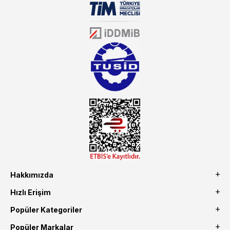
sektörün farklı alanlarında da faliyet gösteren mutbex.com,
Öztiryakiler resmi bayisidir. Öztiryakiler ürünleri üzerinde büyük bir
donanıma sahip ekibi ile müşterilerine koşulsuz destek sunan
mutbex.com ile endüstriyel mutfak malzemeleri konusunda
alacağınız hizmet standartların her zaman üstünde olacaktır.
Hakkımızda
Hızlı Erişim
Popüler Kategoriler
Popüler Markalar