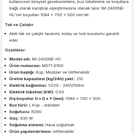
kullanıcının bireysel gereksinimlere, buz tüketimine ve koşullara
bağlı olarak karıştırıp eşleştirmesine olanak tanır. IM-240DNE-
HC'nin boyutları 1084 x 700 x 500 mm'dir.
Tak ve Çalıştır
Akıllı tak ve çalıştır tasarımı, kolay ve hızlı kurulumu garanti
eder.
Özellikler:
Model adı:
IM-240DNE-HC
Ürün numarası:
M071-D100
Ürün başlığı:
Küp, Modüler ve İstiflenebilir
Üretim kapasitesi (kg/24h) yakl.:
210
Elektrik bağlantısı:
1/220 - 240V/50Hz
Elektrik tüketimi (kW):
0.93
Dış boyutlar G x D x Y (mm):
1084 x 700 x 500
Buz türü:
L Küp - standart
Soğutucu:
R290
Güç:
930 W
Soğutma sistemi:
Hava soğutmalı
Ürün yapılandırması:
istiflenebilir