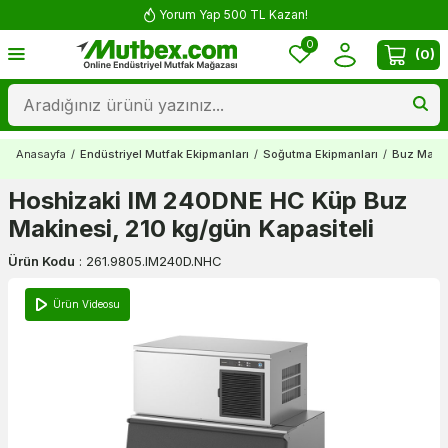
Yorum Yap 500 TL Kazan!
0
(
0
)
Anasayfa
/
Endüstriyel Mutfak Ekipmanları
/
Soğutma Ekipmanları
/
Buz Makin
Hoshizaki IM 240DNE HC Küp Buz
Makinesi, 210 kg/gün Kapasiteli
Ürün Kodu
:
261.9805.IM240D.NHC
Ürün Videosu