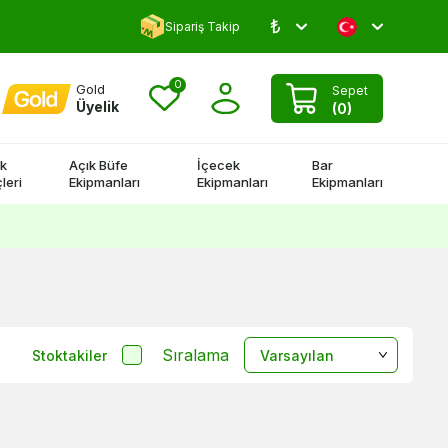
₺
Yorum Yap 500 TL Kazan!
Sipariş Takip
0
Gold
Sepet
Üyelik
(
0
)
k
Açık Büfe
İçecek
Bar
leri
Ekipmanları
Ekipmanları
Ekipmanları
Sıralama
Stoktakiler