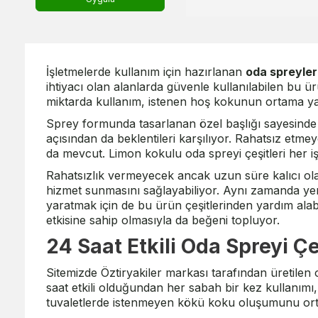
İşletmelerde kullanım için hazırlanan
oda spreyler
ihtiyacı olan alanlarda güvenle kullanılabilen bu 
miktarda kullanım, istenen hoş kokunun ortama yayı
Sprey formunda tasarlanan özel başlığı sayesinde
açısından da beklentileri karşılıyor. Rahatsız etm
da mevcut. Limon kokulu oda spreyi çeşitleri her i
Rahatsızlık vermeyecek ancak uzun süre kalıcı ola
hizmet sunmasını sağlayabiliyor. Aynı zamanda yem
yaratmak için de bu ürün çeşitlerinden yardım alabi
etkisine sahip olmasıyla da beğeni topluyor.
24 Saat Etkili Oda Spreyi Çeş
Sitemizde
Öztiryakiler
markası tarafından üretilen od
saat etkili olduğundan her sabah bir kez kullanımı,
tuvaletlerde istenmeyen kökü koku oluşumunu ortada