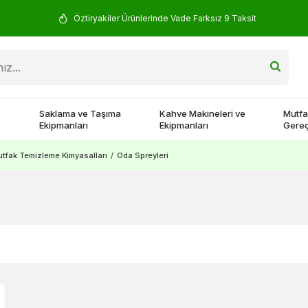
Öztiryakiler Ürünlerinde Vade Farksız 9 Taksit
Saklama ve Taşıma
Kahve Makineleri ve
Mutfa
Ekipmanları
Ekipmanları
Gereç
tfak Temizleme Kimyasalları
/
Oda Spreyleri