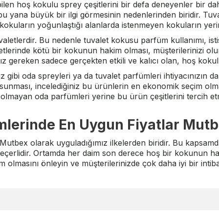
ilen hoş kokulu sprey çeşitlerini bir defa deneyenler bir d
 yana büyük bir ilgi görmesinin nedenlerinden biridir. Tuval
 kokuların yoğunlaştığı alanlarda istenmeyen kokuların yeri
valetlerdir. Bu nedenle tuvalet kokusu parfüm kullanımı, ist
tlerinde kötü bir kokunun hakim olması, müşterilerinizi olu
 gereken sadece gerçekten etkili ve kalıcı olan, hoş kokulu
ız gibi oda spreyleri ya da tuvalet parfümleri ihtiyacınızın 
sunması, incelediğiniz bu ürünlerin en ekonomik seçim olmas
lmayan oda parfümleri yerine bu ürün çeşitlerini tercih et
mlerinde En Uygun Fiyatlar Mutb
utbex olarak uyguladığımız ilkelerden biridir. Bu kapsamd
geçerlidir. Ortamda her daim son derece hoş bir kokunun ha
m olmasını önleyin ve müşterilerinizde çok daha iyi bir intiba