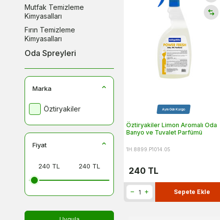
Mutfak Temizleme
Kimyasalları
Fırın Temizleme
Kimyasalları
Oda Spreyleri
Marka
Öztiryakiler
Aynı Gün Kargo
Öztiryakiler Limon Aromalı Oda
Banyo ve Tuvalet Parfümü
Fiyat
1H.8899.P1014.05
240
TL
Sepete Ekle
Uygula