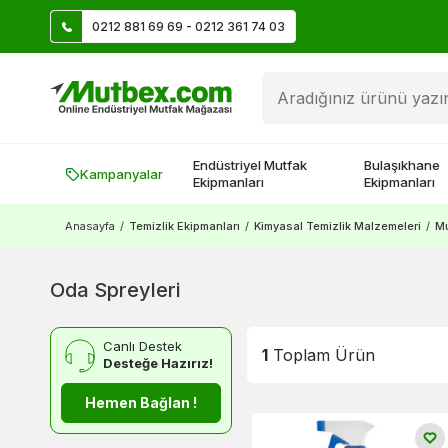
0212 881 69 69 - 0212 361 74 03
Üye Ol İlk Siparişte 500 TL Kazan!
Endüstriyel Mutfak
Bulaşıkhane
Kampanyalar
Ekipmanları
Ekipmanları
Anasayfa
/
Temizlik Ekipmanları
/
Kimyasal Temizlik Malzemeleri
/
Mu
Oda Spreyleri
Canlı Destek
1
Toplam Ürün
Desteğe Hazırız!
Hemen Bağlan !