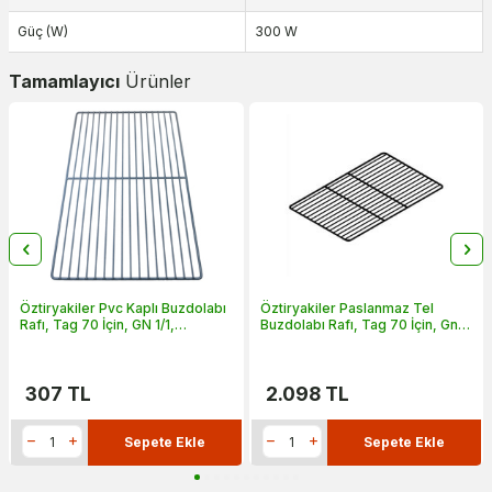
Güç (W)
300 W
Tamamlayıcı
Ürünler
Öztiryakiler Pvc Kaplı Buzdolabı
Öztiryakiler Paslanmaz Tel
Rafı, Tag 70 İçin, GN 1/1,
Buzdolabı Rafı, Tag 70 İçin, Gn
32,5x53 cm
1/1, 32,5x53 cm
307
TL
2.098
TL
Sepete Ekle
Sepete Ekle