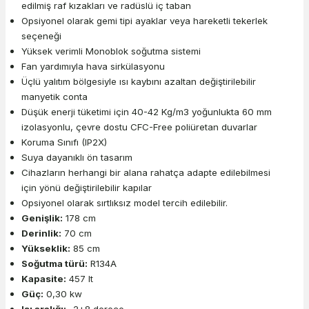
edilmiş raf kızakları ve radüslü iç taban
Opsiyonel olarak gemi tipi ayaklar veya hareketli tekerlek
seçeneği
Yüksek verimli Monoblok soğutma sistemi
Fan yardımıyla hava sirkülasyonu
Üçlü yalıtım bölgesiyle ısı kaybını azaltan değiştirilebilir
manyetik conta
Düşük enerji tüketimi için 40-42 Kg/m3 yoğunlukta 60 mm
izolasyonlu, çevre dostu CFC-Free poliüretan duvarlar
Koruma Sınıfı (IP2X)
Suya dayanıklı ön tasarım
Cihazların herhangi bir alana rahatça adapte edilebilmesi
için yönü değiştirilebilir kapılar
Opsiyonel olarak sırtlıksız model tercih edilebilir.
Genişlik:
178 cm
Derinlik:
70 cm
Yükseklik:
85 cm
Soğutma türü:
R134A
Kapasite:
457 lt
Güç:
0,30 kw