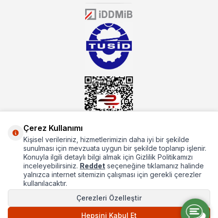
donanıma sahip ekibi ile müşterilerine koşulsuz destek sunan
mutbex.com ile endüstriyel mutfak malzemeleri konusunda
alacağınız hizmet standartların her zaman üstünde olacaktır.
Çerez Kullanımı
Kişisel verileriniz, hizmetlerimizin daha iyi bir şekilde
sunulması için mevzuata uygun bir şekilde toplanıp işlenir.
Hakkımızda
Konuyla ilgili detaylı bilgi almak için Gizlilik Politikamızı
Hızlı Erişim
inceleyebilirsiniz.
Reddet
seçeneğine tıklamanız halinde
yalnızca internet sitemizin çalışması için gerekli çerezler
Popüler Kategoriler
kullanılacaktır.
Çerezleri Özelleştir
Popüler Markalar
Hepsini Kabul Et