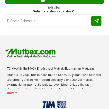
E-Bülten
Gelişmelerden Haberdar Ol!
Türkiye’nin En Büyük Endüstriyel Mutfak Ekipmanları Mağazası
İstanbul Beyoğlu’nda kurulan mutbex.com, 20 yıldan fazla sektörel
tecrübesi, yenilikçi ve modern anlayışıyla endüstriyel mutfak
ekipmanlarını internet ile buluşturuyor. İşletmenizde ihtiyaç
duyacağınız tüm mutfak ürünlerini sizlere özel fiyatlarla sunuyoruz.
Devamı...
Endüstriyel mutfak malzemesi deyince akla gelen ilk adreslerden
biri olarak, ürün çeşitlerimizi her gün artırıyoruz. Uzun yıllardır
sektörün farklı alanlarında da faliyet gösteren mutbex.com,
Öztiryakiler resmi bayisidir. Öztiryakiler ürünleri üzerinde büyük bir