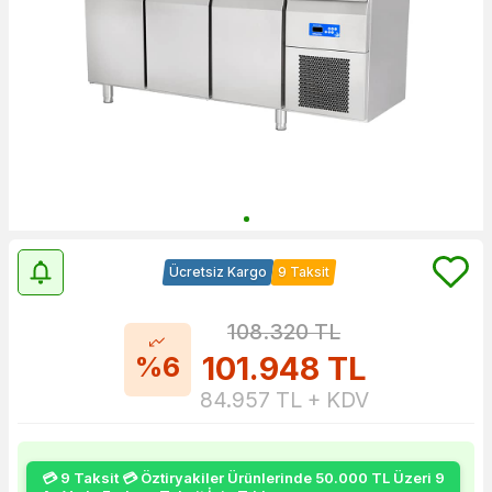
Ücretsiz Kargo
9 Taksit
108.320
TL
101.948
TL
%6
84.957
TL + KDV
💳 9 Taksit 💳 Öztiryakiler Ürünlerinde 50.000 TL Üzeri 9