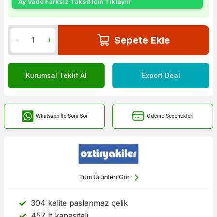
Ay Vade Farksız Taksit İçin Tıklayın
Sepete Ekle
Kurumsal Teklif Al
Export Deal
Whatsapp İle Soru Sor
Ödeme Seçenekleri
Tüm Ürünleri Gör
304 kalite paslanmaz çelik
457 lt kapasiteli