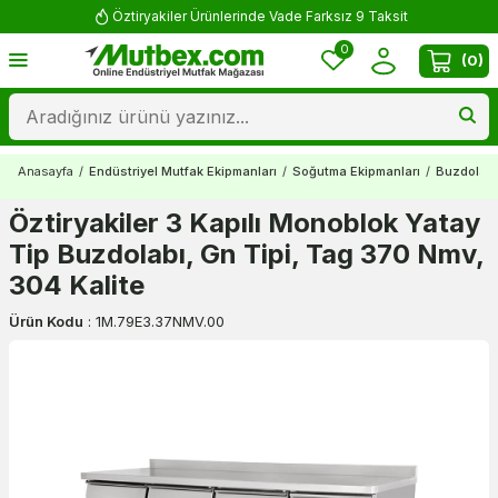
Yorum Yap 500 TL Kazan!
0
(
0
)
Anasayfa
/
Endüstriyel Mutfak Ekipmanları
/
Soğutma Ekipmanları
/
Buzdolapl
Öztiryakiler 3 Kapılı Monoblok Yatay
Tip Buzdolabı, Gn Tipi, Tag 370 Nmv,
304 Kalite
Ürün Kodu
:
1M.79E3.37NMV.00