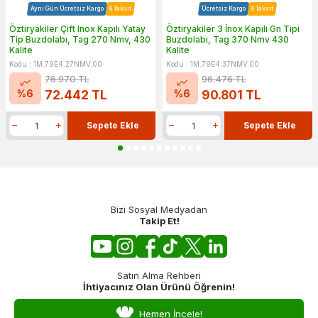
Aynı Gün Ücretsiz Kargo
9 Taksit
Ücretsiz Kargo
9 Taksit
Öztiryakiler Çift Inox Kapılı Yatay
Öztiryakiler 3 İnox Kapılı Gn Tipi
Tip Buzdolabı, Tag 270 Nmv, 430
Buzdolabı, Tag 370 Nmv 430
Kalite
Kalite
Kodu : 1M.79E4.27NMV.00
Kodu : 1M.79E4.37NMV.00
76.970
TL
96.476
TL
%
6
%
6
72.442
TL
90.801
TL
Sepete Ekle
Sepete Ekle
Bizi Sosyal Medyadan
Takip Et!
Satın Alma Rehberi
İhtiyacınız Olan Ürünü Öğrenin!
Hemen İncele!