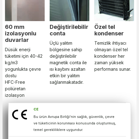
60 mm
Değiştirilebilir
Özel tel
izolasyonlu
conta
kondenser
duvarlar
Üçlü yalıtım
Temizlik ihtiyacı
Düsük enerji
bölgesine sahip
olmayan özel tel
tüketimi için 40-42
değiştirilebilir
kondenser her
kg/m3
magnetik conta ile
zaman yüksek
yogunlukta çevre
ısı kaybını azaltan
performans sunar.​​​​​​​​​​​​​​​​​​​​​
dostu
etkin bir yalıtım
HFC-Free
sağlanmakatadır.
poliüretan
izolasyon
CE
Bu ürün Avrupa Birliği'nin sağlık, güvenlik, çevre
ve tüketicinin korunması konusunda oluşturmuş,
temel gerekliliklere uygundur.