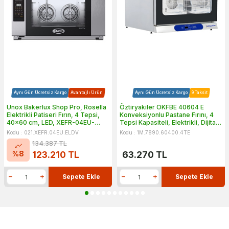
Aynı Gün Ücretsiz Kargo
Avantajlı Ürün
Aynı Gün Ücretsiz Kargo
9 Taksit
Unox Bakerlux Shop Pro, Rosella
Öztiryakiler OKFBE 40604 E
Elektrikli Patiseri Fırın, 4 Tepsi,
Konveksiyonlu Pastane Fırını, 4
40x60 cm, LED, XEFR-04EU-
Tepsi Kapasiteli, Elektrikli, Dijital,
ELDV
40x60 cm
Kodu : 021.XEFR.04EU.ELDV
Kodu : 1M.7890.60400.4TE
134.387
TL
%
8
123.210
TL
63.270
TL
Sepete Ekle
Sepete Ekle