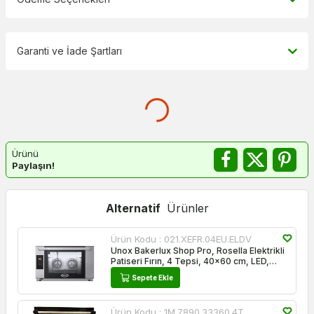
Garanti ve İade Şartları
Ürünü
Paylaşın!
Alternatif
Ürünler
Ürün Kodu :
021.XEFR.04EU.ELDV
Unox Bakerlux Shop Pro, Rosella Elektrikli
Patiseri Fırın, 4 Tepsi, 40x60 cm, LED,
XEFR-04EU-ELDV
Sepete Ekle
Ürün Kodu :
1M.7890.33360.4T