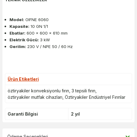
Model:
OIFNE 6060
Kapasite:
10 GN 1/1
Ebatlar:
600 x 600 x 610 mm
Elektrik Gücü:
3 kW
Gerilim:
230 V / NPE 50 / 60 Hz
Ürün Etiketleri
öztiryakiler konveksiyonlu fırın
,
3 tepsili fırın
,
öztiryakiler mutfak cihazları
,
Öztiryakiler Endüstriyel Fırınlar
Garanti Bilgisi
2 yıl
Ödeme Seçenekleri