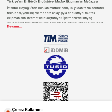
Türkiye’nin En Büyük Endüstriyel Mutfak Ekipmanları Mağazası
İstanbul Beyoğlu’nda kurulan mutbex.com, 20 yıldan fazla sektörel
tecrübesi, yenilikçi ve modern anlayışıyla endüstriyel mutfak
ekipmanlarını internet ile buluşturuyor. İşletmenizde ihtiyaç
duyacağınız tüm mutfak ürünlerini sizlere özel fiyatlarla sunuyoruz.
Devamı...
Endüstriyel mutfak malzemesi deyince akla gelen ilk adreslerden
biri olarak, ürün çeşitlerimizi her gün artırıyoruz. Uzun yıllardır
sektörün farklı alanlarında da faliyet gösteren mutbex.com,
Öztiryakiler resmi bayisidir. Öztiryakiler ürünleri üzerinde büyük bir
donanıma sahip ekibi ile müşterilerine koşulsuz destek sunan
mutbex.com ile endüstriyel mutfak malzemeleri konusunda
alacağınız hizmet standartların her zaman üstünde olacaktır.
Çerez Kullanımı