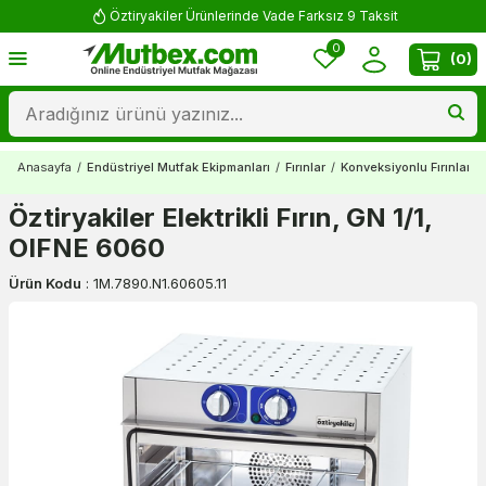
Öztiryakiler Ürünlerinde Vade Farksız 9 Taksit
0
(
0
)
Anasayfa
/
Endüstriyel Mutfak Ekipmanları
/
Fırınlar
/
Konveksiyonlu Fırınlar
/
Öztiryakiler Elektrikli Fırın, GN 1/1,
OIFNE 6060
Ürün Kodu
:
1M.7890.N1.60605.11