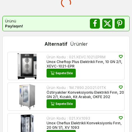
Ürünü
Paylaşın!
Alternatif
Ürünler
Ürün Kodu :
021.XEVC.1021.EPRM
Unox Cheftop Plus Elektrikli Fırın, 10 GN 2/1,
XEVC-1021-EPR
Sepete Ekle
Ürün Kodu :
1M.7890.20G21.01TK
Öztiryakiler Konveksiyonlu Elektrikli Fırın, 20
GN 2/1, Kızaklı, Kit Arabalı, OKFE 202
Sepete Ekle
Ürün Kodu :
021.XV.1093
Unox Cheflux Elektrikli Konveksiyonlu Fırın,
20 GN 1/1, XV 1093