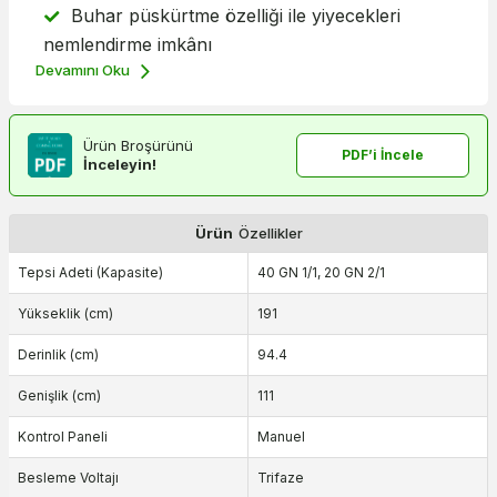
Buhar püskürtme özelliği ile yiyecekleri
nemlendirme imkânı
Devamını Oku
Ürün Broşürünü
PDF’i İncele
İnceleyin!
Ürün
Özellikler
Tepsi Adeti (Kapasite)
40 GN 1/1, 20 GN 2/1
Yükseklik (cm)
191
Derinlik (cm)
94.4
Genişlik (cm)
111
Kontrol Paneli
Manuel
Besleme Voltajı
Trifaze