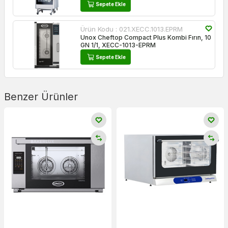
Sepete Ekle
Ürün Kodu :
021.XECC.1013.EPRM
Unox Cheftop Compact Plus Kombi Fırın, 10
GN 1/1, XECC-1013-EPRM
Sepete Ekle
Benzer Ürünler