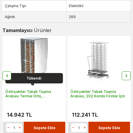
Çalışma Tipi
Elektrikli
Ağırlık
269
Tamamlayıcı
Ürünler
Tükendi
Öztiryakiler Tabak Taşıma
Öztiryakiler Tabak Taşıma
Arabası Termal Örtü,
Arabası, 202 Kombi Fırınlar İçin
65x85x135,5 cm
14.942
TL
112.241
TL
Sepete Ekle
Sepete Ekle