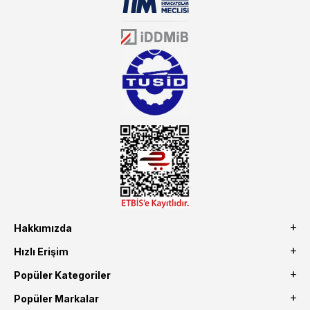
sektörün farklı alanlarında da faliyet gösteren mutbex.com,
Öztiryakiler resmi bayisidir. Öztiryakiler ürünleri üzerinde büyük bir
donanıma sahip ekibi ile müşterilerine koşulsuz destek sunan
mutbex.com ile endüstriyel mutfak malzemeleri konusunda
alacağınız hizmet standartların her zaman üstünde olacaktır.
Hakkımızda
Hızlı Erişim
Popüler Kategoriler
Popüler Markalar