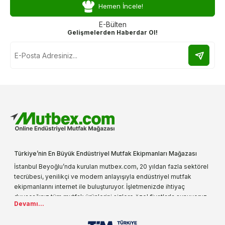
Hemen İncele!
E-Bülten
Gelişmelerden Haberdar Ol!
Türkiye’nin En Büyük Endüstriyel Mutfak Ekipmanları Mağazası
İstanbul Beyoğlu’nda kurulan mutbex.com, 20 yıldan fazla sektörel
tecrübesi, yenilikçi ve modern anlayışıyla endüstriyel mutfak
ekipmanlarını internet ile buluşturuyor. İşletmenizde ihtiyaç
duyacağınız tüm mutfak ürünlerini sizlere özel fiyatlarla sunuyoruz.
Devamı...
Endüstriyel mutfak malzemesi deyince akla gelen ilk adreslerden
biri olarak, ürün çeşitlerimizi her gün artırıyoruz. Uzun yıllardır