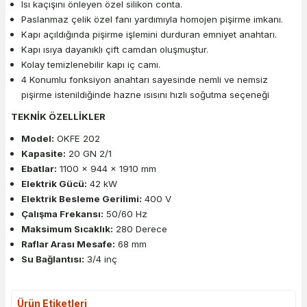
Isı kaçışını önleyen özel silikon conta.
Paslanmaz çelik özel fanı yardımıyla homojen pişirme imkanı.
Kapı açıldığında pişirme işlemini durduran emniyet anahtarı.
Kapı ısıya dayanıklı çift camdan oluşmuştur.
Kolay temizlenebilir kapı iç camı.
4 Konumlu fonksiyon anahtarı sayesinde nemli ve nemsiz
pişirme istenildiğinde hazne ısısını hızlı soğutma seçeneği
TEKNİK ÖZELLİKLER
Model:
OKFE 202
Kapasite:
20 GN 2/1
Ebatlar:
1100 x 944 x 1910 mm
Elektrik Gücü:
42 kW
Elektrik Besleme Gerilimi:
400 V
Çalışma Frekansı:
50/60 Hz
Maksimum Sıcaklık:
280 Derece
Raflar Arası Mesafe:
68 mm
Su Bağlantısı:
3/4 inç
Ürün Etiketleri