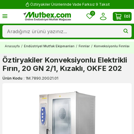
Öztiryakiler Ürünlerinde Vade Farksız 9 Taksit
0
(
0
)
Anasayfa
/
Endüstriyel Mutfak Ekipmanları
/
Fırınlar
/
Konveksiyonlu Fırınlar
/
Öztiryakiler Konveksiyonlu Elektrikli
Fırın, 20 GN 2/1, Kızaklı, OKFE 202
Ürün Kodu
:
1M.7890.20G21.01