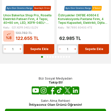
Aynı Gün Ücretsiz Kargo
Avantajlı Ürün
Aynı Gün Ücretsiz Kargo
9 Taksit
Unox Bakerlux Shop Pro, Rosella
Öztiryakiler OKFBE 40604 E
Elektrikli Patiseri Fırın, 4 Tepsi,
Konveksiyonlu Pastane Fırını, 4
40x60 cm, LED, XEFR-04EU-
Tepsi Kapasiteli, Elektrikli, Dijital,
ELDV
40x60 cm
Kodu : 021.XEFR.04EU.ELDV
Kodu : 1M.7890.60400.4TE
133.782
TL
%
8
122.655
TL
62.985
TL
Sepete Ekle
Sepete Ekle
Bizi Sosyal Medyadan
Takip Et!
Satın Alma Rehberi
İhtiyacınız Olan Ürünü Öğrenin!