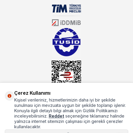
biri olarak, ürün çeşitlerimizi her gün artırıyoruz. Uzun yıllardır
sektörün farklı alanlarında da faliyet gösteren mutbex.com,
Öztiryakiler resmi bayisidir. Öztiryakiler ürünleri üzerinde büyük bir
donanıma sahip ekibi ile müşterilerine koşulsuz destek sunan
mutbex.com ile endüstriyel mutfak malzemeleri konusunda
alacağınız hizmet standartların her zaman üstünde olacaktır.
Çerez Kullanımı
Kişisel verileriniz, hizmetlerimizin daha iyi bir şekilde
Hakkımızda
sunulması için mevzuata uygun bir şekilde toplanıp işlenir.
Konuyla ilgili detaylı bilgi almak için Gizlilik Politikamızı
Hızlı Erişim
inceleyebilirsiniz.
Reddet
seçeneğine tıklamanız halinde
yalnızca internet sitemizin çalışması için gerekli çerezler
Popüler Kategoriler
kullanılacaktır.