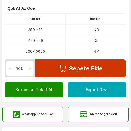
Çok Al
Az Öde
Miktar
İndirim
280
-
419
%3
420
-
559
%5
560
-
10000
%7
Sepete Ekle
Kurumsal Teklif Al
Export Deal
Whatsapp İle Soru Sor
Ödeme Seçenekleri