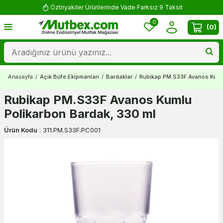
Öztiryakiler Ürünlerinde Vade Farksız 9 Taksit
0
(
0
)
Anasayfa
/
Açık Büfe Ekipmanları
/
Bardaklar
/
Rubikap PM.S33F Avanos Kumlu
Rubikap PM.S33F Avanos Kumlu
Polikarbon Bardak, 330 ml
Ürün Kodu
:
311.PM.S33F.PC001