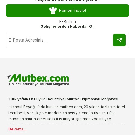
Hemen İncele!
E-Bülten
Gelişmelerden Haberdar Ol!
Türkiye’nin En Büyük Endüstriyel Mutfak Ekipmanları Mağazası
İstanbul Beyoğlu’nda kurulan mutbex.com, 20 yıldan fazla sektörel
tecrübesi, yenilikçi ve modern anlayışıyla endüstriyel mutfak
ekipmanlarını internet ile buluşturuyor. İşletmenizde ihtiyaç
duyacağınız tüm mutfak ürünlerini sizlere özel fiyatlarla sunuyoruz.
Devamı...
Endüstriyel mutfak malzemesi deyince akla gelen ilk adreslerden