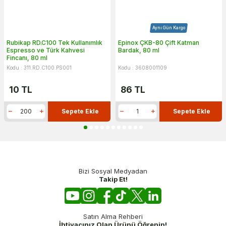
Aynı Gün Kargo
Rubikap RD.C100 Tek Kullanımlık
Epinox ÇKB-80 Çift Katman
Espresso ve Türk Kahvesi
Bardak, 80 ml
Fincanı, 80 ml
Kodu : 311.RD.C100.PS001
Kodu : 3608001109
10
TL
86
TL
Sepete Ekle
Sepete Ekle
Bizi Sosyal Medyadan
Takip Et!
Satın Alma Rehberi
İhtiyacınız Olan Ürünü Öğrenin!