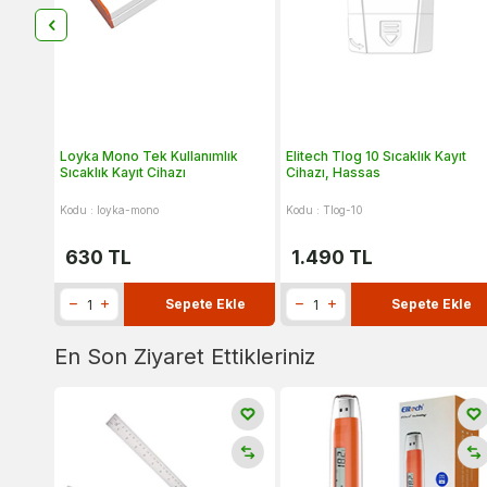
Loyka Mono Tek Kullanımlık
Elitech Tlog 10 Sıcaklık Kayıt
Sıcaklık Kayıt Cihazı
Cihazı, Hassas
Kodu : loyka-mono
Kodu : Tlog-10
630
TL
1.490
TL
Sepete Ekle
Sepete Ekle
En Son Ziyaret Ettikleriniz