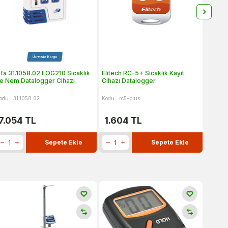
Ücretsiz Kargo
fa 31.1058.02 LOG210 Sıcaklık
Elitech RC-5+ Sıcaklık Kayıt
Elitec
e Nem Datalogger Cihazı
Cihazı Datalogger
Kayıt 
odu : 31.1058.02
Kodu : rc5-plus
Kodu : r
7.054
TL
1.604
TL
2.1
Sepete Ekle
Sepete Ekle