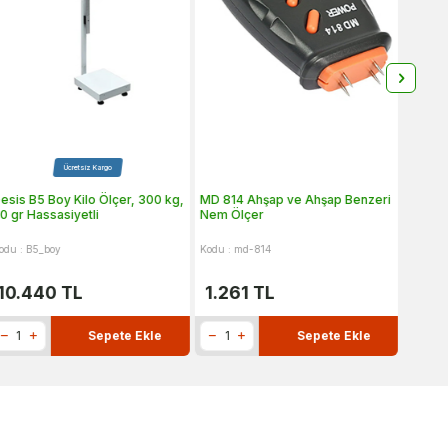
Ücretsiz Kargo
esis B5 Boy Kilo Ölçer, 300 kg,
MD 814 Ahşap ve Ahşap Benzeri
Tfa 30
0 gr Hassasiyetli
Nem Ölçer
Buzdol
Adet
odu : B5_boy
Kodu : md-814
Kodu : 
10.440
TL
1.261
TL
1.6
Sepete Ekle
Sepete Ekle