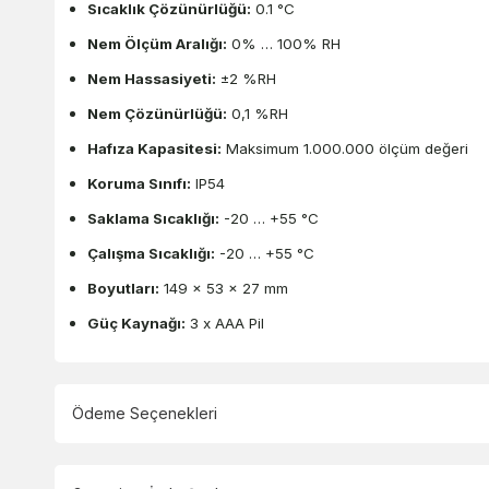
Sıcaklık Çözünürlüğü:
0.1 °C
Nem Ölçüm Aralığı:
0% … 100% RH
Nem Hassasiyeti:
±2 %RH
Nem Çözünürlüğü:
0,1 %RH
Hafıza Kapasitesi:
Maksimum 1.000.000 ölçüm değeri
Koruma Sınıfı:
IP54
Saklama Sıcaklığı:
-20 … +55 °C
Çalışma Sıcaklığı:
-20 … +55 °C
Boyutları:
149 x 53 x 27 mm
Güç Kaynağı:
3 x AAA Pil
Ödeme Seçenekleri