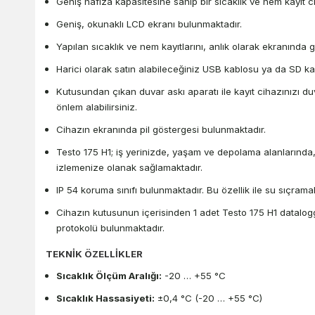
Geniş hafıza kapasitesine sahip bir sıcaklık ve nem kayıt ci
Geniş, okunaklı LCD ekranı bulunmaktadır.
Yapılan sıcaklık ve nem kayıtlarını, anlık olarak ekranında 
Harici olarak satın alabileceğiniz USB kablosu ya da SD kart
Kutusundan çıkan duvar askı aparatı ile kayıt cihazınızı duv
önlem alabilirsiniz.
Cihazın ekranında pil göstergesi bulunmaktadır.
Testo 175 H1; iş yerinizde, yaşam ve depolama alanlarında, 
izlemenize olanak sağlamaktadır.
IP 54 koruma sınıfı bulunmaktadır. Bu özellik ile su sıçramal
Cihazın kutusunun içerisinden 1 adet Testo 175 H1 datalogge
protokolü bulunmaktadır.
TEKNİK ÖZELLİKLER
Sıcaklık Ölçüm Aralığı:
-20 … +55 °C
Sıcaklık Hassasiyeti:
±0,4 °C (-20 … +55 °C)