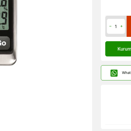
Kurums
What