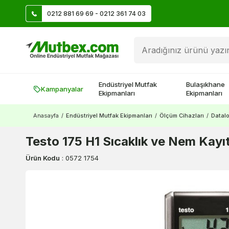
0212 881 69 69 - 0212 361 74 03
Üye Ol İlk Siparişte 500 TL Kazan!
Endüstriyel Mutfak
Bulaşıkhane
Kampanyalar
Ekipmanları
Ekipmanları
Anasayfa
/
Endüstriyel Mutfak Ekipmanları
/
Ölçüm Cihazları
/
Datal
Testo 175 H1 Sıcaklık ve Nem Kayı
Ürün Kodu
:
0572 1754