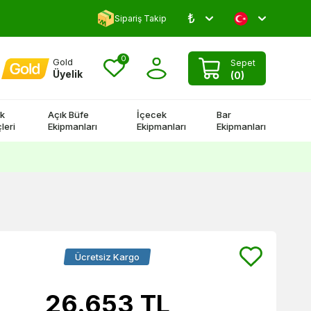
₺
Yorum Yap 500 TL Kazan!
Sipariş Takip
0
Gold
Sepet
Üyelik
(
0
)
k
Açık Büfe
İçecek
Bar
leri
Ekipmanları
Ekipmanları
Ekipmanları
Ücretsiz Kargo
26.653
TL