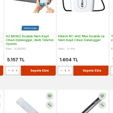
Ücretsiz Kargo
AZ 88362 Sıcaklık Nem Kayıt
Elitech RC-4HC Mini Sıcaklık ve
T
Cihazı Datalogger, Akıllı Telefon
Nem Kayıt Cihazı Datalogger
v
Uyumlu
Kodu : AZ88362
Kodu : rc-4hc
K
5.157
TL
1.604
TL
Sepete Ekle
Sepete Ekle