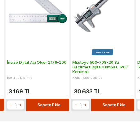
Ücretsiz Kargo
İnsize Dijital Açı Ölçer 2176-200
Mitutoyo 500-708-20 Su
D
Geçirmez Dijital Kumpas, IP67
5
Korumalı
Kodu : 2176-200
Kodu : 500-708-20
K
3.169
TL
30.633
TL
Sepete Ekle
Sepete Ekle