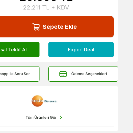
22.211
TL + KDV
Sepete Ekle
al Teklif Al
Export Deal
sapp İle Soru Sor
Ödeme Seçenekleri
Tüm Ürünleri Gör