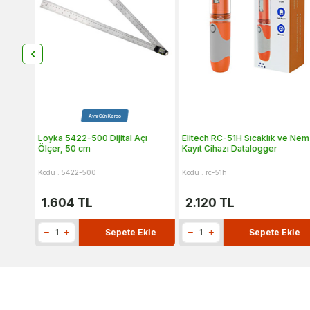
Aynı Gün Kargo
anik
Loyka 5422-500 Dijital Açı
Elitech RC-51H Sıcaklık ve Nem
mm
Ölçer, 50 cm
Kayıt Cihazı Datalogger
Kodu : 5422-500
Kodu : rc-51h
1.604
TL
2.120
TL
kle
Sepete Ekle
Sepete Ekle