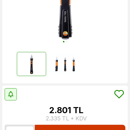
2.801
TL
2.335
TL + KDV