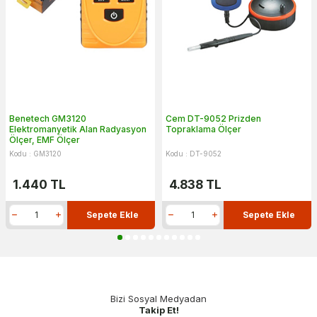
Benetech GM3120
Cem DT-9052 Prizden
Elektromanyetik Alan Radyasyon
Topraklama Ölçer
Ölçer, EMF Ölçer
Kodu : GM3120
Kodu : DT-9052
1.440
TL
4.838
TL
Sepete Ekle
Sepete Ekle
Bizi Sosyal Medyadan
Takip Et!