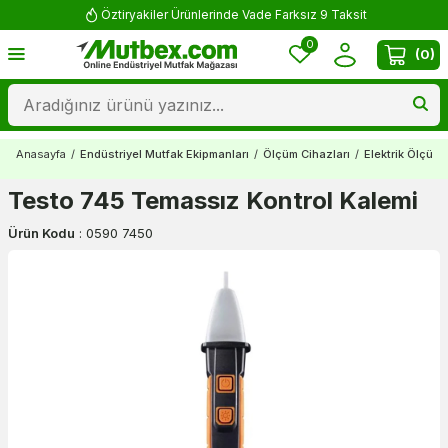
Öztiryakiler Ürünlerinde Vade Farksız 9 Taksit
0
(
0
)
Anasayfa
/
Endüstriyel Mutfak Ekipmanları
/
Ölçüm Cihazları
/
Elektrik Ölçüm 
Testo 745 Temassız Kontrol Kalemi
Ürün Kodu
:
0590 7450