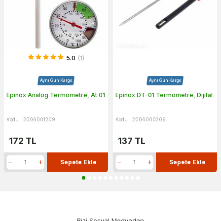
5.0
(1)
Aynı Gün Kargo
Aynı Gün Kargo
Epinox Analog Termometre, At 01
Epinox DT-01 Termometre, Dijital
Kodu : 2006001209
Kodu : 2006000209
172
TL
137
TL
Sepete Ekle
Sepete Ekle
Bizi Sosyal Medyadan