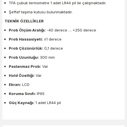
TFA çubuk termometre 1 adet LR44 pil ile çalışmaktadır.
Şeffaf taşıma kutusu bulunmaktadır.
TEKNİK ÖZELLİKLER
Prob Ölçüm Aralığı:
-40 derece … +250 derece
Prob Hassasiyeti:
±1 derece
Prob Çözünürlük:
0,1 derece
Prob Uzunluğu:
300 mm
Paslanmaz Prob:
Var
Hold Özelliği:
Var
Ekran:
LCD
Koruma Sınıfı:
IP65
Güç Kaynağı:
1 adet LR44 pil