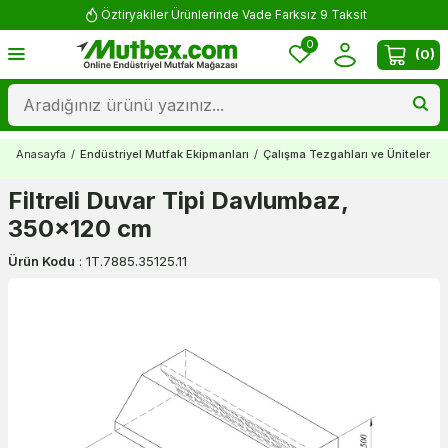
Öztiryakiler Ürünlerinde Vade Farksız 9 Taksit
0
(
0
)
Anasayfa
/
Endüstriyel Mutfak Ekipmanları
/
Çalışma Tezgahları ve Üniteler
/
Filtreli Duvar Tipi Davlumbaz,
350x120 cm
Ürün Kodu
:
1T.7885.35125.11