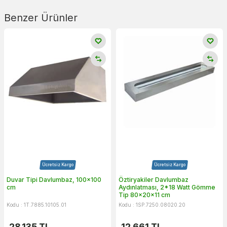
Benzer Ürünler
Ücretsiz Kargo
Ücretsiz Kargo
Duvar Tipi Davlumbaz, 100x100
Öztiryakiler Davlumbaz
cm
Aydınlatması, 2*18 Watt Gömme
Tip 80x20x11 cm
Kodu : 1T.7885.10105.01
Kodu : 1SP.7250.08020.20
28.135
TL
12.661
TL