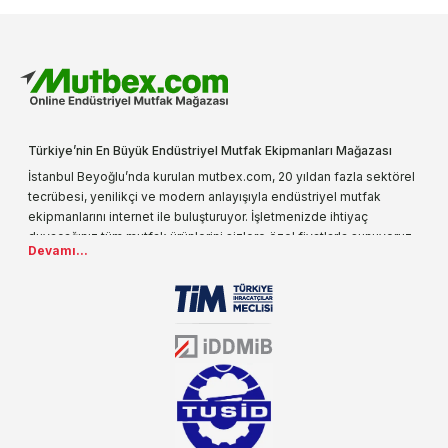
Türkiye’nin En Büyük Endüstriyel Mutfak Ekipmanları Mağazası
İstanbul Beyoğlu’nda kurulan mutbex.com, 20 yıldan fazla sektörel
tecrübesi, yenilikçi ve modern anlayışıyla endüstriyel mutfak
ekipmanlarını internet ile buluşturuyor. İşletmenizde ihtiyaç
duyacağınız tüm mutfak ürünlerini sizlere özel fiyatlarla sunuyoruz.
Devamı...
Endüstriyel mutfak malzemesi deyince akla gelen ilk adreslerden
biri olarak, ürün çeşitlerimizi her gün artırıyoruz. Uzun yıllardır
sektörün farklı alanlarında da faliyet gösteren mutbex.com,
Öztiryakiler resmi bayisidir. Öztiryakiler ürünleri üzerinde büyük bir
donanıma sahip ekibi ile müşterilerine koşulsuz destek sunan
mutbex.com ile endüstriyel mutfak malzemeleri konusunda
alacağınız hizmet standartların her zaman üstünde olacaktır.