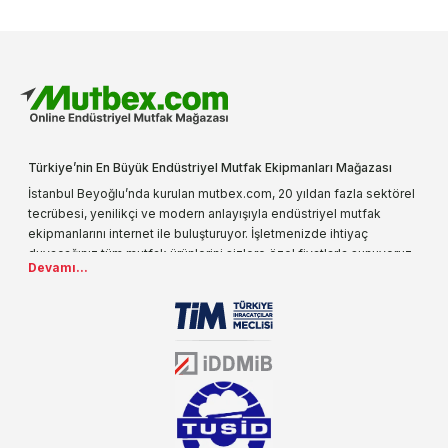
Türkiye’nin En Büyük Endüstriyel Mutfak Ekipmanları Mağazası
İstanbul Beyoğlu’nda kurulan mutbex.com, 20 yıldan fazla sektörel
tecrübesi, yenilikçi ve modern anlayışıyla endüstriyel mutfak
ekipmanlarını internet ile buluşturuyor. İşletmenizde ihtiyaç
duyacağınız tüm mutfak ürünlerini sizlere özel fiyatlarla sunuyoruz.
Devamı...
Endüstriyel mutfak malzemesi deyince akla gelen ilk adreslerden
biri olarak, ürün çeşitlerimizi her gün artırıyoruz. Uzun yıllardır
sektörün farklı alanlarında da faliyet gösteren mutbex.com,
Öztiryakiler resmi bayisidir. Öztiryakiler ürünleri üzerinde büyük bir
donanıma sahip ekibi ile müşterilerine koşulsuz destek sunan
mutbex.com ile endüstriyel mutfak malzemeleri konusunda
alacağınız hizmet standartların her zaman üstünde olacaktır.