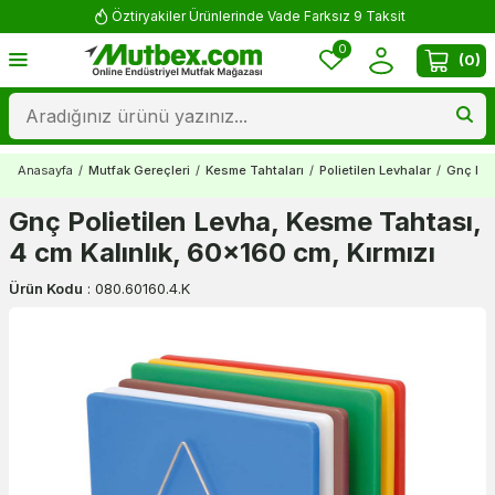
Öztiryakiler Ürünlerinde Vade Farksız 9 Taksit
0
(
0
)
Anasayfa
/
Mutfak Gereçleri
/
Kesme Tahtaları
/
Polietilen Levhalar
/
Gnç Pol
Gnç Polietilen Levha, Kesme Tahtası,
4 cm Kalınlık, 60x160 cm, Kırmızı
Ürün Kodu
:
080.60160.4.K