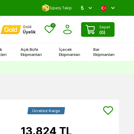
₺
5000 TL Üstü Kargo Bedava!
Sipariş Takip
0
Gold
Sepet
Üyelik
(
0
)
k
Açık Büfe
İçecek
Bar
leri
Ekipmanları
Ekipmanları
Ekipmanları
Ücretsiz Kargo
13.824
TL