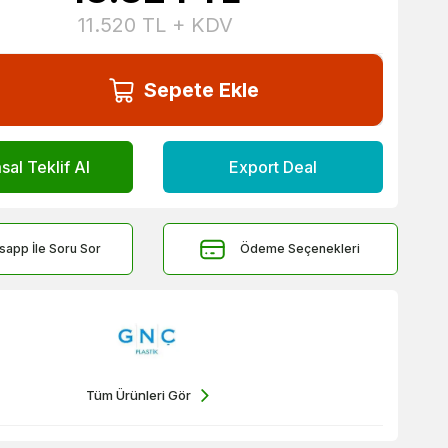
11.520
TL + KDV
Sepete Ekle
al Teklif Al
Export Deal
sapp İle Soru Sor
Ödeme Seçenekleri
Tüm Ürünleri Gör