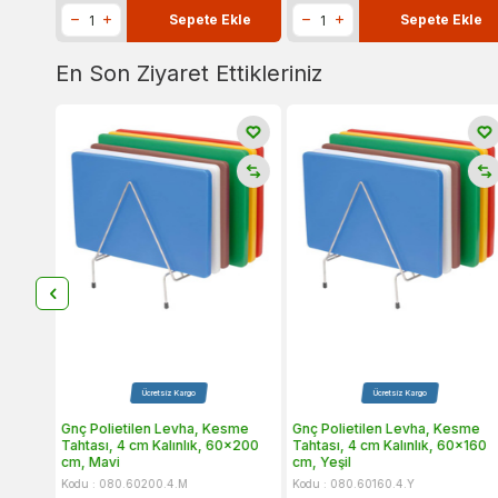
Sepete Ekle
Sepete Ekle
En Son Ziyaret Ettikleriniz
Ücretsiz Kargo
Ücretsiz Kargo
sme
Gnç Polietilen Levha, Kesme
Gnç Polietilen Levha, Kesme
0x200
Tahtası, 4 cm Kalınlık, 60x200
Tahtası, 4 cm Kalınlık, 60x160
cm, Mavi
cm, Yeşil
Kodu : 080.60200.4.M
Kodu : 080.60160.4.Y