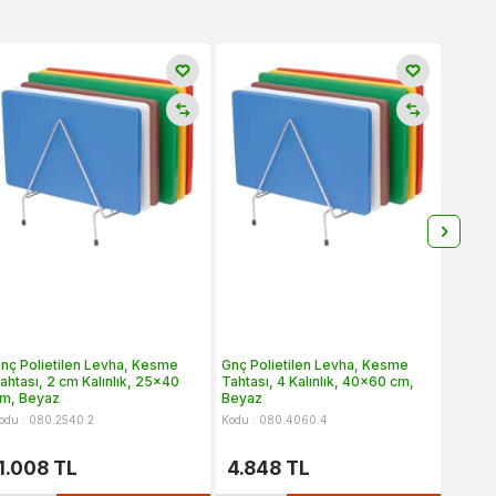
nç Polietilen Levha, Kesme
Gnç Polietilen Levha, Kesme
Gnç Po
ahtası, 2 cm Kalınlık, 25x40
Tahtası, 4 Kalınlık, 40x60 cm,
Tahtas
m, Beyaz
Beyaz
cm, Ye
odu : 080.2540.2
Kodu : 080.4060.4
Kodu : 
1.008
TL
4.848
TL
1.4