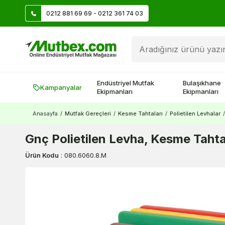
0212 881 69 69 - 0212 361 74 03
Öztiryakiler Ürünlerinde Vade Farksız 9 Taksit
Endüstriyel Mutfak
Bulaşıkhane
Kampanyalar
Ekipmanları
Ekipmanları
Anasayfa
/
Mutfak Gereçleri
/
Kesme Tahtaları
/
Polietilen Levhalar
/
Gnç Polietilen Levha, Kesme Tahta
Ürün Kodu
:
080.6060.8.M