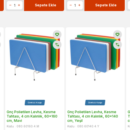
Sepete Ekle
Sepete Ekle
Ücretsiz Kargo
Ücretsiz Kargo
Gnç Polietilen Levha, Kesme
Gnç Polietilen Levha, Kesme
G
Tahtası, 4 cm Kalınlık, 60x160
Tahtası, 4 cm Kalınlık, 60x140
T
cm, Mavi
cm, Yeşil
c
Kodu : 080.60160.4.M
Kodu : 080.60140.4.Y
K