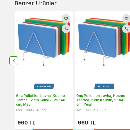
Benzer Ürünler
Aynı Gün Kargo
Aynı Gün Kargo
Gnç Polietilen Levha, Kesme
Gnç Polietilen Levha, Kesme
Tahtası, 2 cm Kalınlık, 25x40
Tahtası, 2 cm Kalınlık, 25x40
cm, Mavi
cm, Yeşil
Kodu : 080.2540.2.M
Kodu : 080.2540.2.Y
960
TL
960
TL