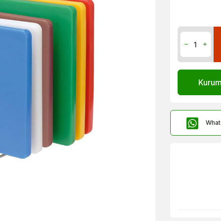
Kurums
What