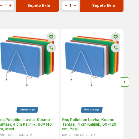
Sepete Ekle
Sepete Ekle
Ücretsiz Kargo
Ücretsiz Kargo
nç Polietilen Levha, Kesme
Gnç Polietilen Levha, Kesme
Gnç Po
ahtası, 4 cm Kalınlık, 60x140
Tahtası, 4 cm Kalınlık, 60x120
Tahtas
m, Mavi
cm, Yeşil
cm, Ma
odu : 080.60140.4.M
Kodu : 080.60120.4.Y
Kodu : 