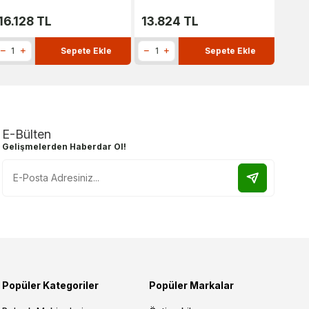
16.128
TL
13.824
TL
13.
Sepete Ekle
Sepete Ekle
E-Bülten
Gelişmelerden Haberdar Ol!
Popüler Kategoriler
Popüler Markalar