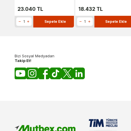
23.040
TL
18.432
TL
kle
Sepete Ekle
Sepete Ekle
Bizi Sosyal Medyadan
Takip Et!