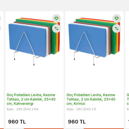
Gnç Polietilen Levha, Kesme
Gnç Polietilen Levha, Kesme
G
Tahtası, 2 cm Kalınlık, 25x40
Tahtası, 2 cm Kalınlık, 25x40
T
cm, Kahverengi
cm, Kırmızı
c
Kodu : 080.2540.2.KA
Kodu : 080.2540.2.K
K
960
TL
960
TL