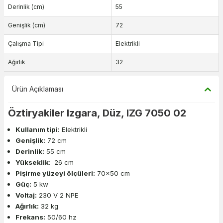
Derinlik (cm)
55
Genişlik (cm)
72
Çalışma Tipi
Elektrikli
Ağırlık
32
Ürün Açıklaması
Öztiryakiler Izgara, Düz, IZG 7050 02
Kullanım tipi:
Elektrikli
Genişlik:
72 cm
Derinlik:
55 cm
Yükseklik
: 26 cm
Pişirme yüzeyi ölçüleri:
70x50 cm
Güç:
5 kw
Voltaj:
230 V 2 NPE
Ağırlık:
32 kg
Frekans:
50/60 hz