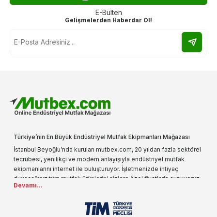
E-Bülten
Gelişmelerden Haberdar Ol!
Türkiye’nin En Büyük Endüstriyel Mutfak Ekipmanları Mağazası
İstanbul Beyoğlu’nda kurulan mutbex.com, 20 yıldan fazla sektörel
tecrübesi, yenilikçi ve modern anlayışıyla endüstriyel mutfak
ekipmanlarını internet ile buluşturuyor. İşletmenizde ihtiyaç
duyacağınız tüm mutfak ürünlerini sizlere özel fiyatlarla sunuyoruz.
Devamı...
Endüstriyel mutfak malzemesi deyince akla gelen ilk adreslerden
biri olarak, ürün çeşitlerimizi her gün artırıyoruz. Uzun yıllardır
sektörün farklı alanlarında da faliyet gösteren mutbex.com,