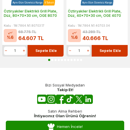
Aynı Gün Ücretsiz Kargo
9 Taksit
Aynı Gün Ücretsiz Kargo
Öztiryakiler Elektrikli Grill Plate,
Öztiryakiler Elektrikli Grill Plate,
Düz, 80x70x30 cm, OGE 8070
Düz, 40x70x30 cm, OGE 4070
Kodu : 1M.7864.N1.80703.17
Kodu : 1M.7864.N1.40703.04
68.775
TL
43.289
TL
%
6
%
6
64.607
TL
40.666
TL
Sepete Ekle
Sepete Ekle
Bizi Sosyal Medyadan
Takip Et!
Satın Alma Rehberi
İhtiyacınız Olan Ürünü Öğrenin!
Hemen İncele!