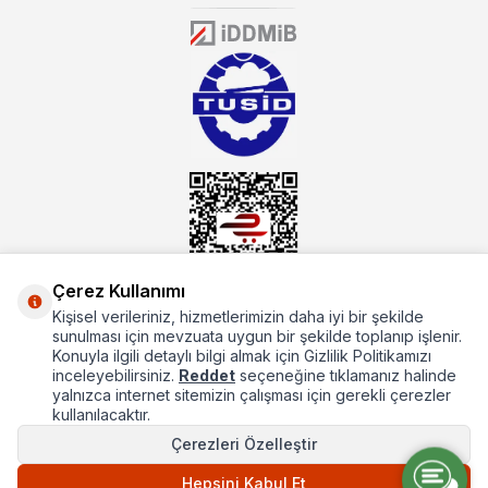
Öztiryakiler resmi bayisidir. Öztiryakiler ürünleri üzerinde büyük bir
donanıma sahip ekibi ile müşterilerine koşulsuz destek sunan
mutbex.com ile endüstriyel mutfak malzemeleri konusunda
alacağınız hizmet standartların her zaman üstünde olacaktır.
Çerez Kullanımı
Kişisel verileriniz, hizmetlerimizin daha iyi bir şekilde
Hakkımızda
sunulması için mevzuata uygun bir şekilde toplanıp işlenir.
Konuyla ilgili detaylı bilgi almak için Gizlilik Politikamızı
Hızlı Erişim
inceleyebilirsiniz.
Reddet
seçeneğine tıklamanız halinde
yalnızca internet sitemizin çalışması için gerekli çerezler
Popüler Kategoriler
kullanılacaktır.
Çerezleri Özelleştir
Popüler Markalar
Hepsini Kabul Et