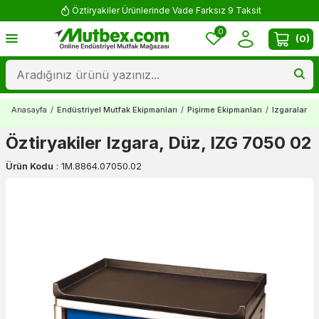
Öztiryakiler Ürünlerinde Vade Farksız 9 Taksit
0
(
0
)
Anasayfa
/
Endüstriyel Mutfak Ekipmanları
/
Pişirme Ekipmanları
/
Izgaralar
/
Öztiryakiler Izgara, Düz, IZG 7050 02
Ürün Kodu
:
1M.8864.07050.02