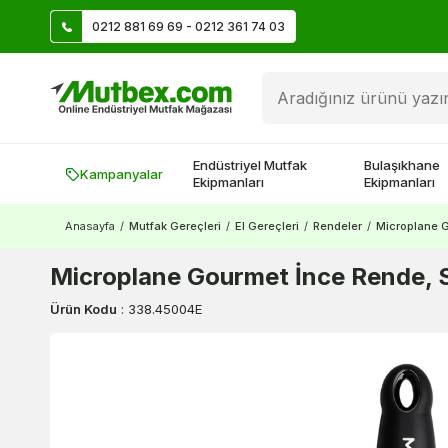
0212 881 69 69 - 0212 361 74 03
Üye Ol İlk Siparişte 500 TL Kazan!
Endüstriyel Mutfak
Bulaşıkhane
Kampanyalar
Ekipmanları
Ekipmanları
Anasayfa
/
Mutfak Gereçleri
/
El Gereçleri
/
Rendeler
/
Microplane G
Microplane Gourmet İnce Rende, 
Ürün Kodu
:
338.45004E