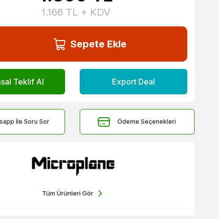
1.166
TL + KDV
Sepete Ekle
al Teklif Al
Export Deal
sapp İle Soru Sor
Ödeme Seçenekleri
Tüm Ürünleri Gör