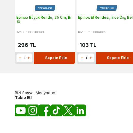
Aynı Gün Kargo
Aynı Gün Kargo
Epinox Büyük Rende, 25 Cm, Br
Epinox El Rendesi, İnce Diş, Bel
10
Kodu : 1103010309
Kodu : 1101006009
296
TL
103
TL
Sepete Ekle
Sepete Ekle
Bizi Sosyal Medyadan
Takip Et!