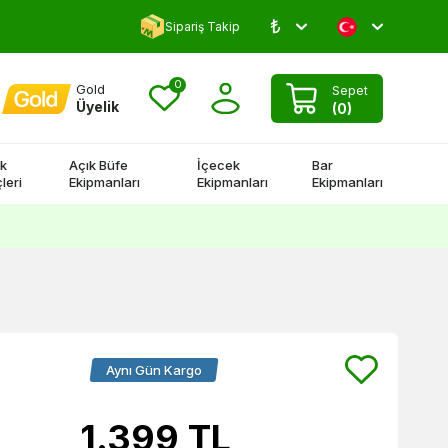
₺
Yorum Yap 500 TL Kazan!
Sipariş Takip
0
Gold
Sepet
Üyelik
(
0
)
k
Açık Büfe
İçecek
Bar
leri
Ekipmanları
Ekipmanları
Ekipmanları
Aynı Gün Kargo
1.399
TL