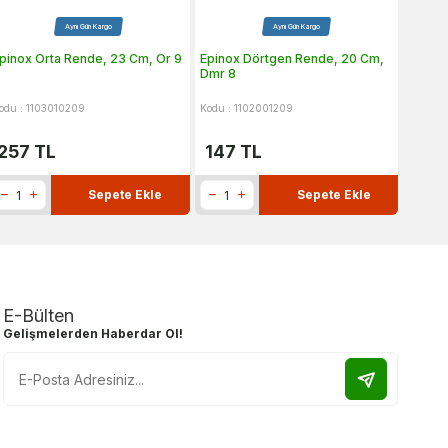
Aynı Gün Kargo
Aynı Gün Kargo
pinox Orta Rende, 23 Cm, Or 9
Epinox Dörtgen Rende, 20 Cm,
Zicco 
Dmr 8
odu : 1103010209
Kodu : 1102001209
Kodu : 
257
TL
147
TL
726
Sepete Ekle
Sepete Ekle
E-Bülten
Gelişmelerden Haberdar Ol!