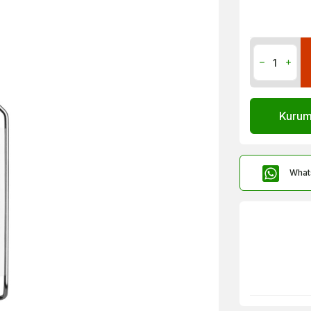
Kurums
What