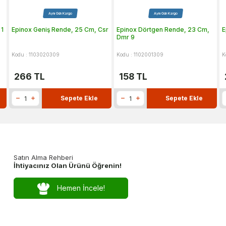
Aynı Gün Kargo
Aynı Gün Kargo
 1
Epinox Geniş Rende, 25 Cm, Csr
Epinox Dörtgen Rende, 23 Cm,
E
Dmr 9
Kodu : 1103020309
Kodu : 1102001309
K
266
TL
158
TL
Sepete Ekle
Sepete Ekle
Satın Alma Rehberi
İhtiyacınız Olan Ürünü Öğrenin!
Hemen İncele!