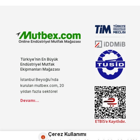
Türkiye’nin En Büyük
Endüstriyel Mutfak
Ekipmanları Mağazası
İstanbul Beyoğlu’nda
kurulan mutbex.com, 20
yıldan fazla sektörel
tecrübesi, yenilikçi ve
Devamı...
modern anlayışıyla
endüstriyel mutfak
ekipmanlarını internet ile
buluşturuyor.
İşletmenizde ihtiyaç
duyacağınız tüm mutfak
Çerez Kullanımı
ürünlerini sizlere özel