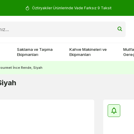
Öztiryakiler Ürünlerinde Vade Farksız 9 Taksit
Saklama ve Taşıma
Kahve Makineleri ve
Mutfa
Ekipmanları
Ekipmanları
Gereç
ourmet İnce Rende, Siyah
Siyah